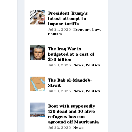
President Trump’s
latest attempt to
impose tariffs
Jul 24, 2026
|
Economy
,
Law
,
Politics
The Iraq War is
budgeted at a cost of
$70 billion
Jul 23, 2026
|
News
,
Politics
The Bab al-Mandeb-
Strait
Jul 23, 2026
|
News
,
Politics
Boat with supposedly
130 dead and 30 alive
refugees has run
aground off Mauritania
Jul 22, 2026
|
News