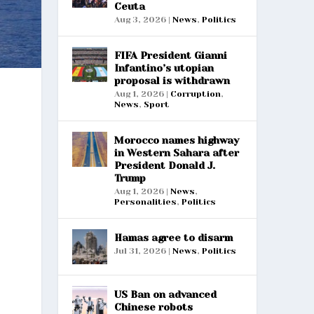
Ceuta
Aug 3, 2026
|
News
,
Politics
FIFA President Gianni
Infantino’s utopian
proposal is withdrawn
Aug 1, 2026
|
Corruption
,
News
,
Sport
Morocco names highway
in Western Sahara after
President Donald J.
Trump
Aug 1, 2026
|
News
,
Personalities
,
Politics
Hamas agree to disarm
Jul 31, 2026
|
News
,
Politics
US Ban on advanced
Chinese robots