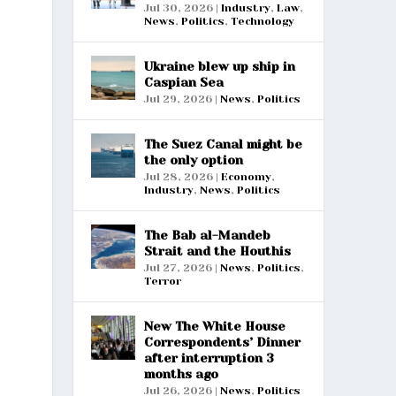
Jul 30, 2026
|
Industry
,
Law
,
News
,
Politics
,
Technology
Ukraine blew up ship in
Caspian Sea
Jul 29, 2026
|
News
,
Politics
The Suez Canal might be
the only option
Jul 28, 2026
|
Economy
,
Industry
,
News
,
Politics
The Bab al-Mandeb
Strait and the Houthis
Jul 27, 2026
|
News
,
Politics
,
Terror
New The White House
Correspondents’ Dinner
after interruption 3
months ago
Jul 26, 2026
|
News
,
Politics