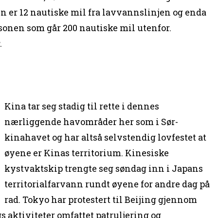
n er 12 nautiske mil fra lavvannslinjen og enda
sonen som går 200 nautiske mil utenfor.
u
.
Kina tar seg stadig til rette i dennes
nærliggende havområder her som i Sør-
kinahavet og har altså selvstendig lovfestet at
øyene er Kinas territorium. Kinesiske
kystvaktskip trengte seg søndag inn i Japans
territorialfarvann rundt øyene for andre dag på
rad. Tokyo har protestert til Beijing gjennom
s aktiviteter omfattet patruljering og