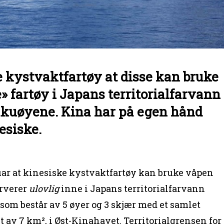
e kystvaktfartøy at disse kan bruke
 fartøy i Japans territorialfarvann
akuøyene. Kina har på egen hånd
esiske.
ar at kinesiske kystvaktfartøy kan bruke våpen
rverer
ulovlig
inne i Japans territorialfarvann
om består av 5 øyer og 3 skjær med et samlet
t av 7 km², i Øst-Kinahavet. Territorialgrensen for