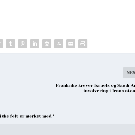
NE
Frankrike krever Israels og Saudi A
involvering i Irans ato
riske felt er merket med
*