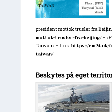
president mottok trusler fra Beijin
– «F
mottok-trusler-fra-beijing/
Taiwan» – link:
https://em24.uk/
taiwan/
Beskytes på eget territ