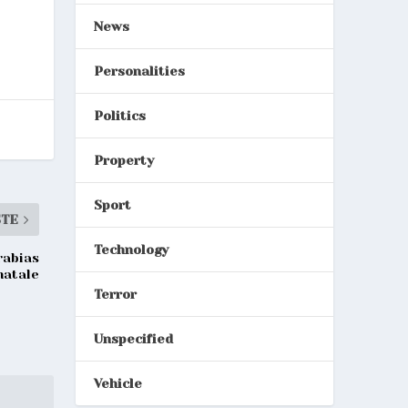
News
Personalities
Politics
Property
Sport
STE
Technology
rabias
matale
Terror
Unspecified
Vehicle