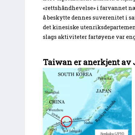
«rettshåndhevelse» i farvannet nær
å beskytte dennes suverenitet i 
det kinesiske utenriksdepartement
slags aktiviteter fartøyene var eng
Taiwan er anerkjent av