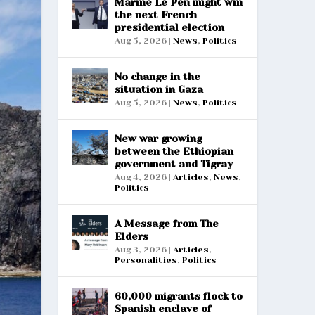
Marine Le Pen might win
the next French
presidential election
Aug 5, 2026
|
News
,
Politics
No change in the
situation in Gaza
Aug 5, 2026
|
News
,
Politics
New war growing
between the Ethiopian
government and Tigray
Aug 4, 2026
|
Articles
,
News
,
Politics
A Message from The
Elders
Aug 3, 2026
|
Articles
,
Personalities
,
Politics
60,000 migrants flock to
Spanish enclave of