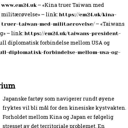
– «Kina truer Taiwan med
www.em24.uk
militærøvelse» – link:
https://em24.uk/kina-
– «Taiwans
truer-taiwan-med-militaerovelse/
g» – link:
https://em24.uk/taiwans-president-
ull diplomatisk forbindelse mellom USA og
full-diplomatisk-forbindelse-mellom-usa-og-
orium
Japanske fartøy som navigerer rundt øyene
fryktes vil bli mål for den kinesiske kystvakten.
Forholdet mellom Kina og Japan er følgelig
stresset av det territoriale problemet. En