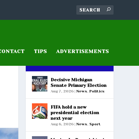
CONTACT
TIPS
ADVERTISEMENTS
RECENT POSTS
Decisive Michigan
Senate Primary Election
Aug 7, 2026
|
News
,
Politics
FIFA hold a new
presidential election
next year
Aug 6, 2026
|
News
,
Sport