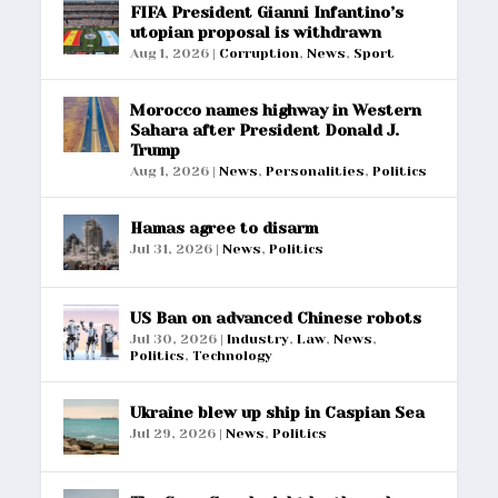
FIFA President Gianni Infantino’s
utopian proposal is withdrawn
Aug 1, 2026
|
Corruption
,
News
,
Sport
Morocco names highway in Western
Sahara after President Donald J.
Trump
Aug 1, 2026
|
News
,
Personalities
,
Politics
Hamas agree to disarm
Jul 31, 2026
|
News
,
Politics
US Ban on advanced Chinese robots
Jul 30, 2026
|
Industry
,
Law
,
News
,
Politics
,
Technology
Ukraine blew up ship in Caspian Sea
Jul 29, 2026
|
News
,
Politics