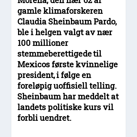
Morena, den nær 62 år
gamle klimaforskeren
Claudia Sheinbaum Pardo,
ble
i helgen
valgt av nær
100 millioner
stemmeberettigede
til
Mexicos første kvinnelige
president,
i følge en
foreløpig uoffisiell telling
.
Sheinbaum
har meddelt at
landets politiske kurs vil
forbli uendret.