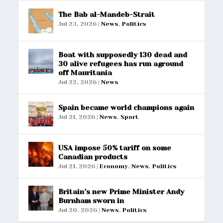
The Bab al-Mandeb-Strait
Jul 23, 2026
|
News
,
Politics
Boat with supposedly 130 dead and
30 alive refugees has run aground
off Mauritania
Jul 22, 2026
|
News
Spain became world champions again
Jul 21, 2026
|
News
,
Sport
USA impose 50% tariff on some
Canadian products
Jul 21, 2026
|
Economy
,
News
,
Politics
Britain’s new Prime Minister Andy
Burnham sworn in
Jul 20, 2026
|
News
,
Politics