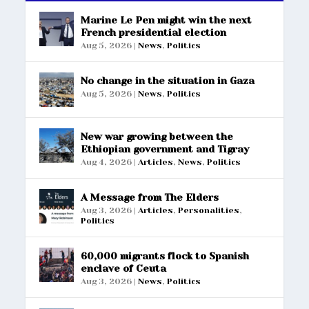
Marine Le Pen might win the next
French presidential election
Aug 5, 2026
|
News
,
Politics
No change in the situation in Gaza
Aug 5, 2026
|
News
,
Politics
New war growing between the
Ethiopian government and Tigray
Aug 4, 2026
|
Articles
,
News
,
Politics
A Message from The Elders
Aug 3, 2026
|
Articles
,
Personalities
,
Politics
60,000 migrants flock to Spanish
enclave of Ceuta
Aug 3, 2026
|
News
,
Politics