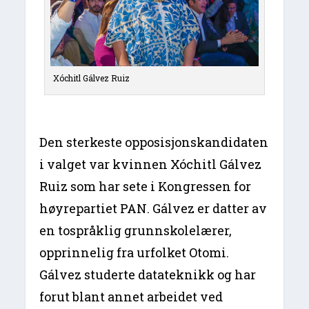
Xóchitl Gálvez Ruiz
Den sterkeste opposisjonskandidaten
i valget var kvinnen Xóchitl Gálvez
Ruiz som har sete i Kongressen for
høyrepartiet PAN. Gálvez er datter av
en tospråklig grunnskolelærer,
opprinnelig fra urfolket Otomi.
Gálvez studerte datateknikk og har
forut blant annet arbeidet ved