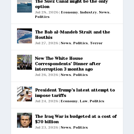
The Suez Canal might be the only
option
Jul 28, 2026
|
Economy
,
Industry
,
News
,
Politics
The Bab al-Mandeb Strait and the
Houthis
Jul 27, 2026
|
News
,
Politics
,
Terror
New The White House
Correspondents’ Dinner after
interruption 3 months ago
Jul 26, 2026
|
News
,
Politics
President Trump’s latest attempt to
impose tariffs
Jul 24, 2026
|
Economy
,
Law
,
Politics
The Iraq War is budgeted at a cost of
$70 billion
Jul 23, 2026
|
News
,
Politics