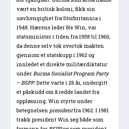
vært en britisk koloni, fikk sin
uavhengighet fra Storbritannia i
1948. Hærens leder Ne Win, var
statsminister i tiden fra 1958 til 1960,
da denne selv tok overtok makten
gjennom et statskupp i 1962 og
innledet et direkte militærdiktatur
under
Burma Socialist Program Party
– BSPP
. Dette varte i 26 år, undergitt
et påskudd om å redde landet fra
oppløsning. Win styrte under
betegnelsen
president
fra 1962. I 1981
trakk president Win seg både som
formann for
BSPP
og som president