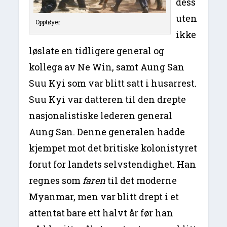
dess
uten
Opptøyer
ikke
løslate en tidligere general og
kollega av Ne Win, samt Aung San
Suu Kyi som var blitt satt i husarrest.
Suu Kyi var datteren til den drepte
nasjonalistiske lederen general
Aung San. Denne generalen hadde
kjempet mot det britiske kolonistyret
forut for landets selvstendighet. Han
regnes som
faren
til det moderne
Myanmar, men var blitt drept i et
attentat bare ett halvt år før han