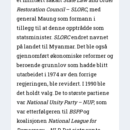
Restoration Council
–
SLORC
, med
general Maung som formann i
tillegg til at denne opptrådde som
statsminister.
SLORC
endret navnet
på landet til Myanmar. Det ble også
gjennomført økonomiske reformer og
beroende grunnlov som hadde blitt
utarbeidet i 1974 av den forrige
regjeringen, ble revidert. I 1990 ble
det holdt valg. De to største partiene
var
National Unity Party
– NUP
, som
var etterfølgeren til
BSPP
og
koalisjonen
National League for
Democracy – NLD
. Det sistnevnte