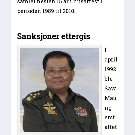
samlet nesten 15 år i husarrest i
perioden 1989 til 2010.
Sanksjoner ettergis
I
april
1992
ble
Saw
Mau
ng
erst
attet