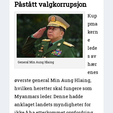
Påstått valgkorrupsjon
Kup
pma
kern
e
lede
s av
General Min Aung Hlaing
hær
enes
øverste general Min Aung Hlaing,
hvilken heretter skal fungere som
Myanmars leder. Denne hadde
anklaget landets myndigheter for
ikke å ha etterkommet oppfordring