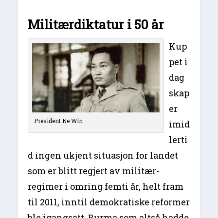
Militærdiktatur i 50 år
Kup
pet i
dag
skap
er
President Ne Win
imid
lerti
d ingen ukjent situasjon for landet
som er blitt regjert av militær-
regimer i omring femti år, helt fram
til 2011, inntil demokratiske reformer
ble igangsatt. Burma som altså hadde