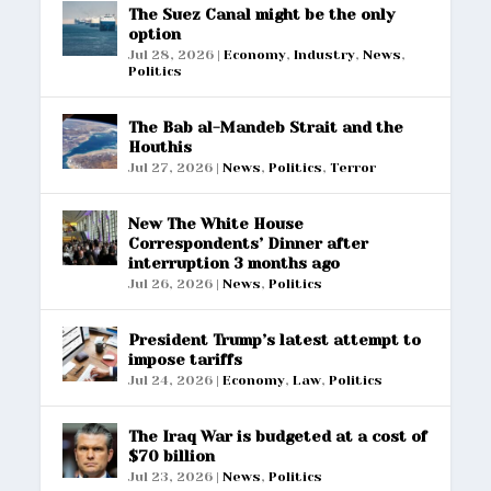
The Suez Canal might be the only
option
Jul 28, 2026
|
Economy
,
Industry
,
News
,
Politics
The Bab al-Mandeb Strait and the
Houthis
Jul 27, 2026
|
News
,
Politics
,
Terror
New The White House
Correspondents’ Dinner after
interruption 3 months ago
Jul 26, 2026
|
News
,
Politics
President Trump’s latest attempt to
impose tariffs
Jul 24, 2026
|
Economy
,
Law
,
Politics
The Iraq War is budgeted at a cost of
$70 billion
Jul 23, 2026
|
News
,
Politics