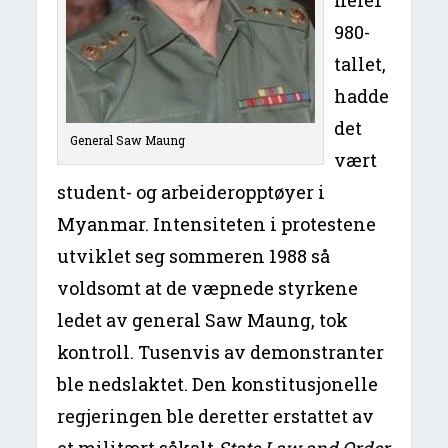
980-
tallet,
hadde
det
General Saw Maung
vært
student- og arbeideropptøyer i
Myanmar. Intensiteten i protestene
utviklet seg sommeren 1988 så
voldsomt at de væpnede styrkene
ledet av general Saw Maung, tok
kontroll. Tusenvis av demonstranter
ble nedslaktet. Den konstitusjonelle
regjeringen ble deretter erstattet av
et militært såkalt
State Law and Order