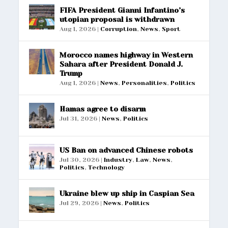
FIFA President Gianni Infantino’s
utopian proposal is withdrawn
Aug 1, 2026
|
Corruption
,
News
,
Sport
Morocco names highway in Western
Sahara after President Donald J.
Trump
Aug 1, 2026
|
News
,
Personalities
,
Politics
Hamas agree to disarm
Jul 31, 2026
|
News
,
Politics
US Ban on advanced Chinese robots
Jul 30, 2026
|
Industry
,
Law
,
News
,
Politics
,
Technology
Ukraine blew up ship in Caspian Sea
Jul 29, 2026
|
News
,
Politics