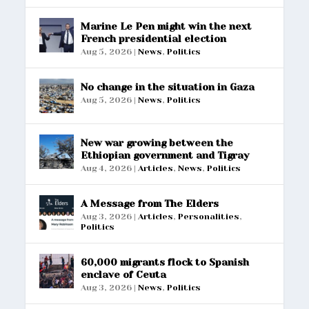
Marine Le Pen might win the next
French presidential election
Aug 5, 2026
|
News
,
Politics
No change in the situation in Gaza
Aug 5, 2026
|
News
,
Politics
New war growing between the
Ethiopian government and Tigray
Aug 4, 2026
|
Articles
,
News
,
Politics
A Message from The Elders
Aug 3, 2026
|
Articles
,
Personalities
,
Politics
60,000 migrants flock to Spanish
enclave of Ceuta
Aug 3, 2026
|
News
,
Politics