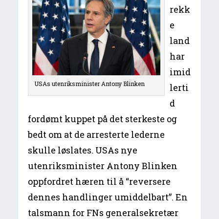
rekk
e
land
har
imid
USAs utenriksminister Antony Blinken
lerti
d
fordømt kuppet på det sterkeste og
bedt om at de arresterte lederne
skulle løslates. USAs nye
utenriksminister Antony Blinken
oppfordret hæren til å “reversere
dennes handlinger umiddelbart”. En
talsmann for FNs generalsekretær