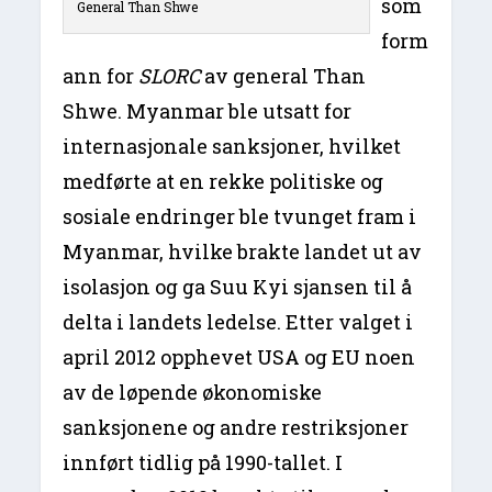
som
General Than Shwe
form
ann for
SLORC
av general Than
Shwe. Myanmar ble utsatt for
internasjonale sanksjoner, hvilket
medførte at en rekke politiske og
sosiale endringer ble tvunget fram i
Myanmar, hvilke brakte landet ut av
isolasjon og ga Suu Kyi sjansen til å
delta i landets ledelse. Etter valget i
april 2012 opphevet USA og EU noen
av de løpende økonomiske
sanksjonene og andre restriksjoner
innført tidlig på 1990-tallet. I