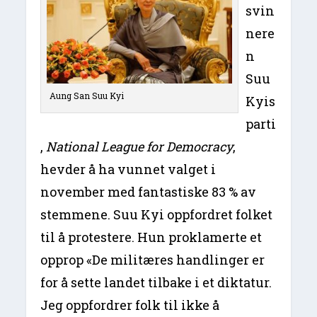
svin
nere
n
Suu
Aung San Suu Kyi
Kyis
parti
,
National League for Democracy
,
hevder å ha vunnet valget i
november med fantastiske 83 % av
stemmene. Suu Kyi oppfordret folket
til å protestere. Hun proklamerte et
opprop «De militæres handlinger er
for å sette landet tilbake i et diktatur.
Jeg oppfordrer folk til ikke å