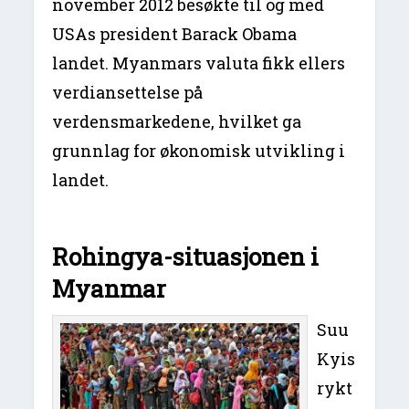
november 2012 besøkte til og med
USAs president Barack Obama
landet. Myanmars valuta fikk ellers
verdiansettelse på
verdensmarkedene, hvilket ga
grunnlag for økonomisk utvikling i
landet.
Rohingya-situasjonen i
Myanmar
Suu
Kyis
rykt