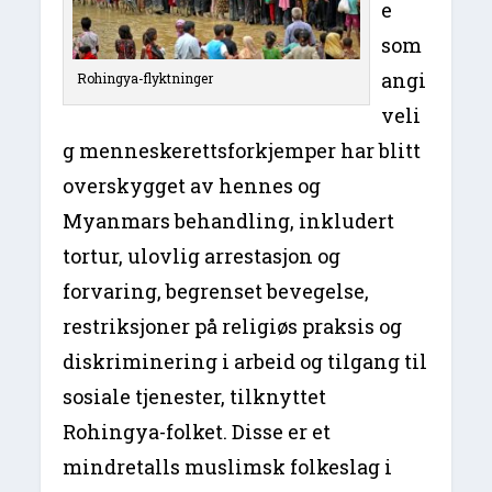
e
som
angi
Rohingya-flyktninger
veli
g menneskerettsforkjemper har blitt
overskygget av hennes og
Myanmars behandling, inkludert
tortur, ulovlig arrestasjon og
forvaring, begrenset bevegelse,
restriksjoner på religiøs praksis og
diskriminering i arbeid og tilgang til
sosiale tjenester, tilknyttet
Rohingya-folket. Disse er et
mindretalls muslimsk folkeslag i