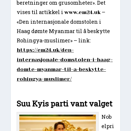
beretninger om grusomheter». Det
vises til artikkel i
–
www.em24.uk
«Den internasjonale domstolen i
Haag dømte Myanmar til å beskytte
Rohingya-muslimer» – link:
https://em24.uk/den-
internasjonale-domstolen-i-haag-
domte-myanmar-til-a-beskytte-
rohingya-muslimer/
Suu Kyis parti vant valget
Nob
elpri