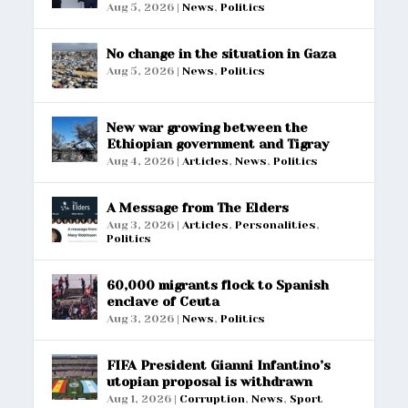
Aug 5, 2026
|
News
,
Politics
No change in the situation in Gaza
Aug 5, 2026
|
News
,
Politics
New war growing between the
Ethiopian government and Tigray
Aug 4, 2026
|
Articles
,
News
,
Politics
A Message from The Elders
Aug 3, 2026
|
Articles
,
Personalities
,
Politics
60,000 migrants flock to Spanish
enclave of Ceuta
Aug 3, 2026
|
News
,
Politics
FIFA President Gianni Infantino’s
utopian proposal is withdrawn
Aug 1, 2026
|
Corruption
,
News
,
Sport