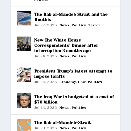
The Bab al-Mandeb Strait and the
Houthis
Jul 27, 2026
|
News
,
Politics
,
Terror
New The White House
Correspondents’ Dinner after
interruption 3 months ago
Jul 26, 2026
|
News
,
Politics
President Trump’s latest attempt to
impose tariffs
Jul 24, 2026
|
Economy
,
Law
,
Politics
The Iraq War is budgeted at a cost of
$70 billion
Jul 23, 2026
|
News
,
Politics
The Bab al-Mandeb-Strait
Jul 23, 2026
|
News
,
Politics