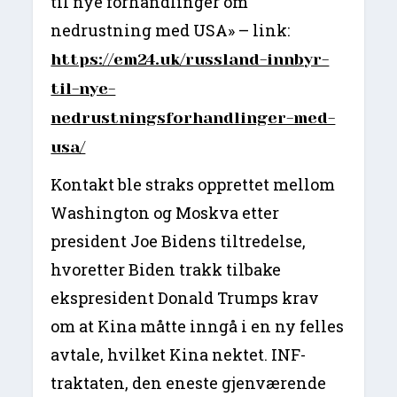
til nye forhandlinger om
nedrustning med USA» – link:
https://em24.uk/russland-innbyr-
til-nye-
nedrustningsforhandlinger-med-
usa/
Kontakt ble straks opprettet mellom
Washington og Moskva etter
president Joe Bidens tiltredelse,
hvoretter Biden trakk tilbake
ekspresident Donald Trumps krav
om at Kina måtte inngå i en ny felles
avtale, hvilket Kina nektet. INF-
traktaten, den eneste gjenværende