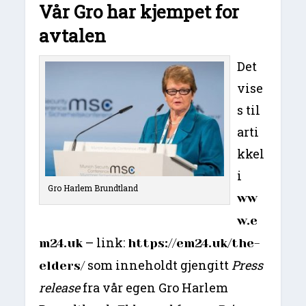
Vår Gro har kjempet for
avtalen
Det
vise
s til
arti
kkel
i
Gro Harlem Brundtland
ww
w.e
– link:
m24.uk
https://em24.uk/the-
som inneholdt gjengitt
Press
elders/
release
fra vår egen Gro Harlem