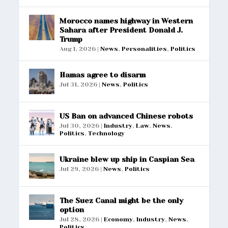
Morocco names highway in Western
Sahara after President Donald J.
Trump
Aug 1, 2026
|
News
,
Personalities
,
Politics
Hamas agree to disarm
Jul 31, 2026
|
News
,
Politics
US Ban on advanced Chinese robots
Jul 30, 2026
|
Industry
,
Law
,
News
,
Politics
,
Technology
Ukraine blew up ship in Caspian Sea
Jul 29, 2026
|
News
,
Politics
The Suez Canal might be the only
option
Jul 28, 2026
|
Economy
,
Industry
,
News
,
Politics