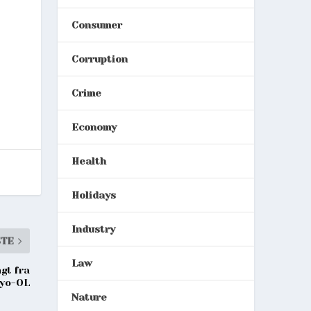
Consumer
Corruption
Crime
Economy
Health
Holidays
Industry
STE
Law
gt fra
yo-OL
Nature