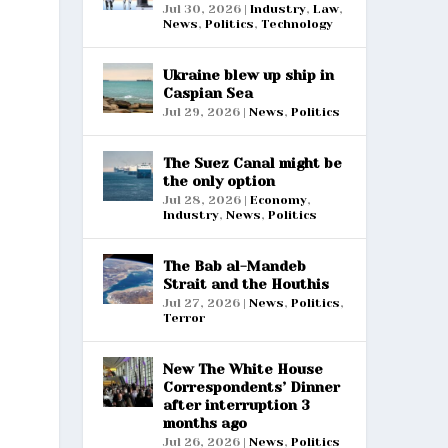
Jul 30, 2026
|
Industry
,
Law
,
News
,
Politics
,
Technology
Ukraine blew up ship in
Caspian Sea
Jul 29, 2026
|
News
,
Politics
The Suez Canal might be
the only option
Jul 28, 2026
|
Economy
,
Industry
,
News
,
Politics
The Bab al-Mandeb
Strait and the Houthis
Jul 27, 2026
|
News
,
Politics
,
Terror
New The White House
Correspondents’ Dinner
after interruption 3
months ago
Jul 26, 2026
|
News
,
Politics