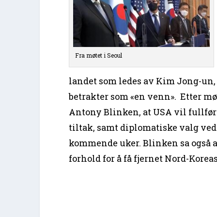
Fra møtet i Seoul
landet som ledes av Kim Jong-un,
betrakter som «en venn». Etter m
Antony Blinken, at USA vil fullfør
tiltak, samt diplomatiske valg vedr
kommende uker. Blinken sa også at 
forhold for å få fjernet Nord-Korea