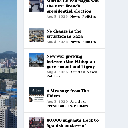
Marine Le Pen might win
the next French
presidential election
Aug 5, 2026
|
News
,
Politics
No change in the
situation in Gaza
Aug 5, 2026
|
News
,
Politics
New war growing
between the Ethiopian
government and Tigray
Aug 4, 2026
|
Articles
,
News
,
Politics
A Message from The
Elders
Aug 3, 2026
|
Articles
,
Personalities
,
Politics
60,000 migrants flock to
Spanish enclave of