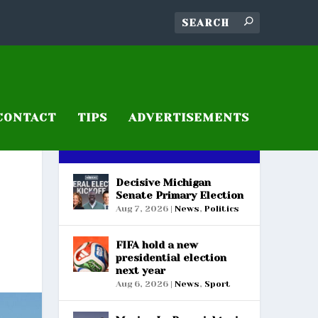
CONTACT
TIPS
ADVERTISEMENTS
RECENT POSTS
Decisive Michigan
Senate Primary Election
Aug 7, 2026
|
News
,
Politics
FIFA hold a new
presidential election
next year
Aug 6, 2026
|
News
,
Sport