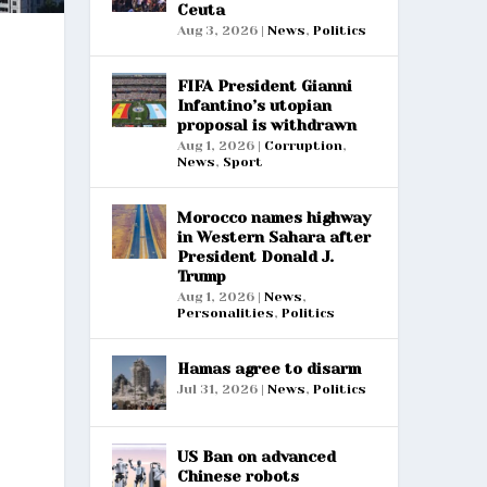
Ceuta
Aug 3, 2026
|
News
,
Politics
FIFA President Gianni
Infantino’s utopian
proposal is withdrawn
Aug 1, 2026
|
Corruption
,
News
,
Sport
Morocco names highway
in Western Sahara after
President Donald J.
Trump
Aug 1, 2026
|
News
,
Personalities
,
Politics
Hamas agree to disarm
Jul 31, 2026
|
News
,
Politics
US Ban on advanced
Chinese robots