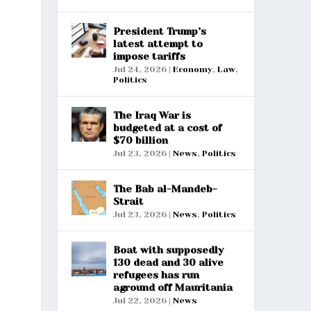
President Trump’s
latest attempt to
impose tariffs
Jul 24, 2026
|
Economy
,
Law
,
Politics
The Iraq War is
budgeted at a cost of
$70 billion
Jul 23, 2026
|
News
,
Politics
The Bab al-Mandeb-
Strait
Jul 23, 2026
|
News
,
Politics
Boat with supposedly
130 dead and 30 alive
refugees has run
aground off Mauritania
Jul 22, 2026
|
News