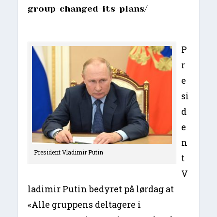
group-changed-its-plans/
P
r
e
si
d
e
n
President Vladimir Putin
t
V
ladimir Putin bedyret på lørdag at
«Alle gruppens deltagere i