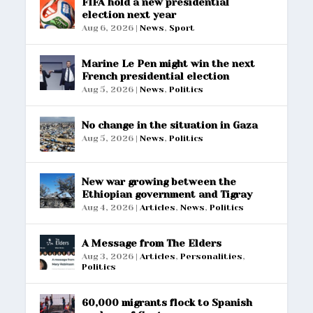
FIFA hold a new presidential
election next year
Aug 6, 2026
|
News
,
Sport
Marine Le Pen might win the next
French presidential election
Aug 5, 2026
|
News
,
Politics
No change in the situation in Gaza
Aug 5, 2026
|
News
,
Politics
New war growing between the
Ethiopian government and Tigray
Aug 4, 2026
|
Articles
,
News
,
Politics
A Message from The Elders
Aug 3, 2026
|
Articles
,
Personalities
,
Politics
60,000 migrants flock to Spanish