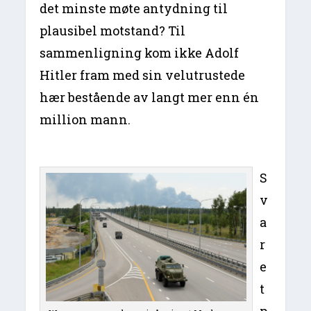
det minste møte antydning til
plausibel motstand? Til
sammenligning kom ikke Adolf
Hitler fram med sin velutrustede
hær bestående av langt mer enn én
million mann.
S
v
a
r
e
t