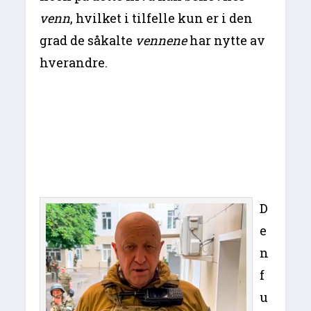
venn
, hvilket i tilfelle kun er i den
grad de såkalte
vennene
har nytte av
hverandre.
D
e
n
f
u