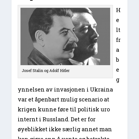
H
e
lt
fr
a
b
e
Josef Stalin og Adolf Hitler
g
ynnelsen av invasjonen i Ukraina
var et åpenbart mulig scenario at
krigen kunne føre til politisk uro
internt i Russland. Det er for
øyeblikket ikke særlig annet man