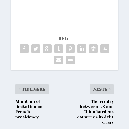
DEL:
TIDLIGERE
NESTE
Abolition of
The rivalry
limitation on
between US and
French
China burdens
presidency
countries in debt
crisis