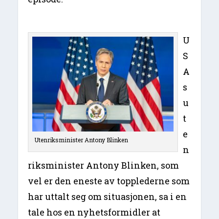
U
S
A
s
u
t
e
Utenriksminister Antony Blinken
n
riksminister Antony Blinken, som
vel er den eneste av topplederne som
har uttalt seg om situasjonen, sa i en
tale hos en nyhetsformidler at