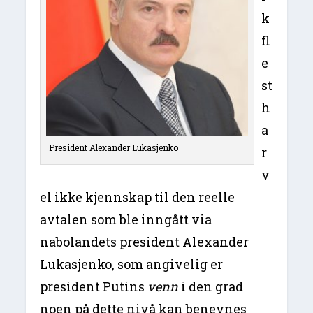
k
fl
e
st
h
a
President Alexander Lukasjenko
r
v
el ikke kjennskap til den reelle
avtalen som ble inngått via
nabolandets president Alexander
Lukasjenko, som angivelig er
president Putins
venn
i den grad
noen på dette nivå kan benevnes