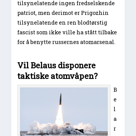
tilsynelatende ingen fredselskende
patriot, men derimot er Prigozhin
tilsynelatende en ren blodtørstig
fascist som ikke ville ha stått tilbake
for å benytte russernes atomarsenal.
Vil Belaus disponere
taktiske atomvåpen?
B
e
l
a
r