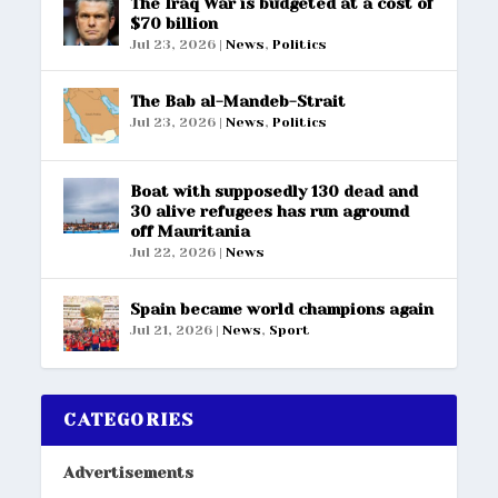
The Iraq War is budgeted at a cost of
$70 billion
Jul 23, 2026
|
News
,
Politics
The Bab al-Mandeb-Strait
Jul 23, 2026
|
News
,
Politics
Boat with supposedly 130 dead and
30 alive refugees has run aground
off Mauritania
Jul 22, 2026
|
News
Spain became world champions again
Jul 21, 2026
|
News
,
Sport
CATEGORIES
Advertisements