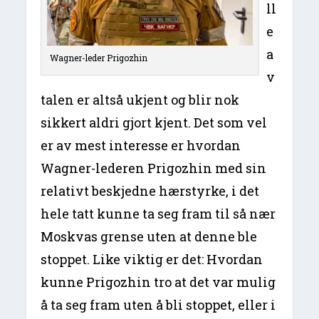
ll
e
a
Wagner-leder Prigozhin
v
talen er altså ukjent og blir nok
sikkert aldri gjort kjent. Det som vel
er av mest interesse er hvordan
Wagner-lederen Prigozhin med sin
relativt beskjedne hærstyrke, i det
hele tatt kunne ta seg fram til så nær
Moskvas grense uten at denne ble
stoppet. Like viktig er det: Hvordan
kunne Prigozhin tro at det var mulig
å ta seg fram uten å bli stoppet, eller i