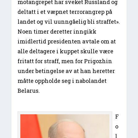
motangrepet har sveket Russland og
deltatt i et væpnet terrorangrep på
landet og vil uunngåelig bli straffet».
Noen timer deretter inngikk
imidlertid presidenten avtale om at
alle deltagere i kuppet skulle være
fritatt for straff, men for Prigozhin
under betingelse av at han heretter
måtte oppholde seg i nabolandet
Belarus.
F
o
l