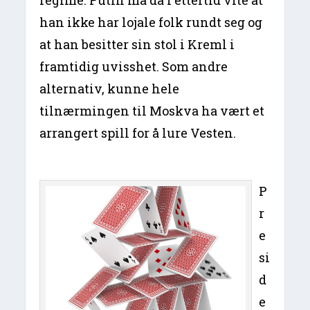
regime. Putin må da i ettertid vite at
han ikke har lojale folk rundt seg og
at han besitter sin stol i Kreml i
framtidig uvisshet. Som andre
alternativ, kunne hele
tilnærmingen til Moskva ha vært et
arrangert spill for å lure Vesten.
P
r
e
si
d
e