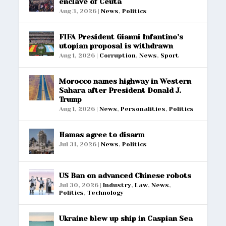
enclave of Ceuta
Aug 3, 2026
|
News
,
Politics
FIFA President Gianni Infantino’s
utopian proposal is withdrawn
Aug 1, 2026
|
Corruption
,
News
,
Sport
Morocco names highway in Western
Sahara after President Donald J.
Trump
Aug 1, 2026
|
News
,
Personalities
,
Politics
Hamas agree to disarm
Jul 31, 2026
|
News
,
Politics
US Ban on advanced Chinese robots
Jul 30, 2026
|
Industry
,
Law
,
News
,
Politics
,
Technology
Ukraine blew up ship in Caspian Sea