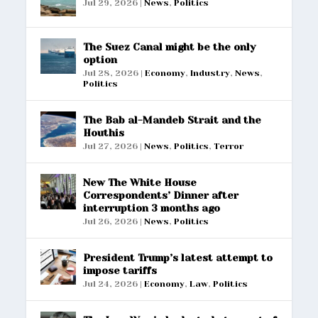
Jul 29, 2026
|
News
,
Politics
The Suez Canal might be the only
option
Jul 28, 2026
|
Economy
,
Industry
,
News
,
Politics
The Bab al-Mandeb Strait and the
Houthis
Jul 27, 2026
|
News
,
Politics
,
Terror
New The White House
Correspondents’ Dinner after
interruption 3 months ago
Jul 26, 2026
|
News
,
Politics
President Trump’s latest attempt to
impose tariffs
Jul 24, 2026
|
Economy
,
Law
,
Politics