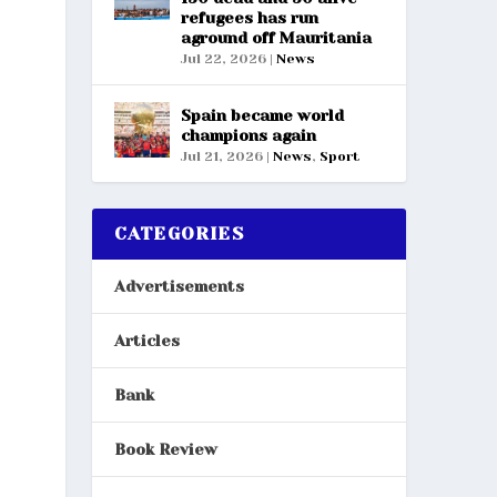
refugees has run
aground off Mauritania
Jul 22, 2026
|
News
Spain became world
champions again
Jul 21, 2026
|
News
,
Sport
CATEGORIES
Advertisements
Articles
Bank
Book Review