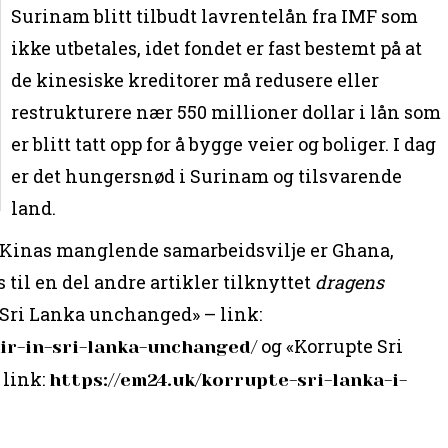
Surinam blitt tilbudt lavrentelån fra IMF som
ikke utbetales, idet fondet er fast bestemt på at
de kinesiske kreditorer må redusere eller
restrukturere nær 550 millioner dollar i lån som
er blitt tatt opp for å bygge veier og boliger. I dag
er det hungersnød i Surinam og tilsvarende
land.
 Kinas manglende samarbeidsvilje er Ghana,
s til en del andre artikler tilknyttet
dragens
n Sri Lanka unchanged» – link:
og «Korrupte Sri
ir-in-sri-lanka-unchanged/
 link:
https://em24.uk/korrupte-sri-lanka-i-