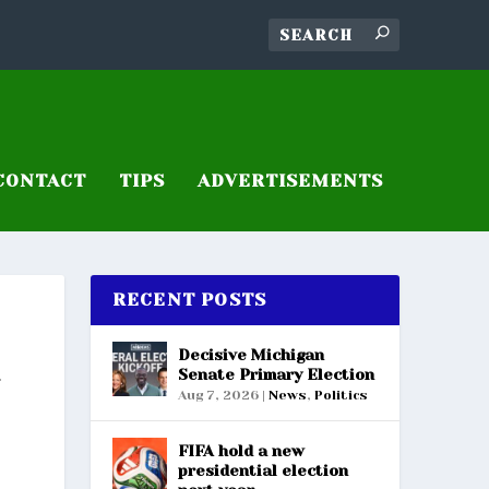
CONTACT
TIPS
ADVERTISEMENTS
RECENT POSTS
Decisive Michigan
Senate Primary Election
Aug 7, 2026
|
News
,
Politics
FIFA hold a new
presidential election