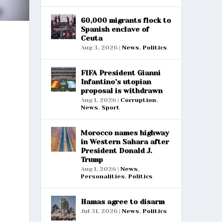
60,000 migrants flock to
Spanish enclave of
Ceuta
Aug 3, 2026
|
News
,
Politics
FIFA President Gianni
Infantino’s utopian
proposal is withdrawn
Aug 1, 2026
|
Corruption
,
News
,
Sport
Morocco names highway
in Western Sahara after
President Donald J.
Trump
Aug 1, 2026
|
News
,
Personalities
,
Politics
Hamas agree to disarm
Jul 31, 2026
|
News
,
Politics