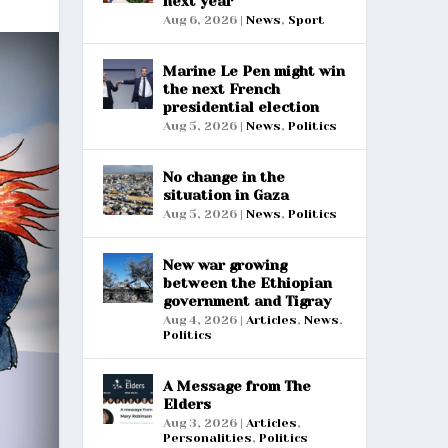
next year
Aug 6, 2026
|
News
,
Sport
Marine Le Pen might win
the next French
presidential election
Aug 5, 2026
|
News
,
Politics
No change in the
situation in Gaza
Aug 5, 2026
|
News
,
Politics
New war growing
between the Ethiopian
government and Tigray
Aug 4, 2026
|
Articles
,
News
,
Politics
A Message from The
Elders
Aug 3, 2026
|
Articles
,
Personalities
,
Politics