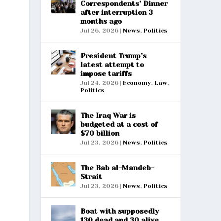
Correspondents’ Dinner
after interruption 3
months ago
Jul 26, 2026
|
News
,
Politics
President Trump’s
latest attempt to
impose tariffs
Jul 24, 2026
|
Economy
,
Law
,
Politics
The Iraq War is
budgeted at a cost of
$70 billion
Jul 23, 2026
|
News
,
Politics
The Bab al-Mandeb-
Strait
Jul 23, 2026
|
News
,
Politics
Boat with supposedly
130 dead and 30 alive