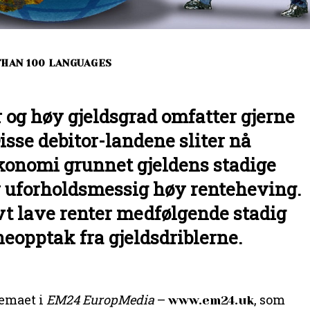
THAN 100 LANGUAGES
 og høy gjeldsgrad omfatter gjerne
isse debitor-landene sliter nå
konomi grunnet gjeldens stadige
v uforholdsmessig høy renteheving.
ivt lave renter medfølgende stadig
eopptak fra gjeldsdriblerne.
temaet i
EM24 EuropMedia
–
, som
www.em24.uk