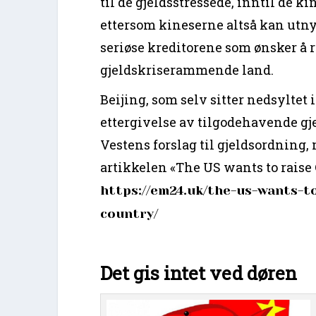
til de gjeldsstressede, inntil de k
ettersom kineserne altså kan utny
seriøse kreditorene som ønsker å 
gjeldskriserammende land.
Beijing, som selv sitter nedsyltet 
ettergivelse av tilgodehavende gjel
Vestens forslag til gjeldsordning,
artikkelen «The US wants to raise 
https://em24.uk/the-us-wants-t
country/
Det gis intet ved døren