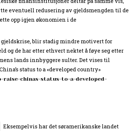
inesiske finansinstitusjoner deltar på samme vis,
tte eventuell redusering av gjeldsmengden til de
rette opp igjen økonomien i de
i gjeldskrise, blir stadig mindre motivert for
d og de har etter ethvert nektet å føye seg etter
 mens lands innbyggere sulter. Det vises til
China’s status to a «developed country»
o-raise-chinas-status-to-a-developed-
Eksempelvis har det søramerikanske landet