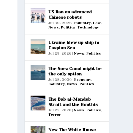
US Ban on advanced
Chinese robots
Jul 30, 2026
|
Industry
,
Law
,
News
,
Politics
,
Technology
Ukraine blew up ship in
Caspian Sea
Jul 29, 2026
|
News
,
Politics
The Suez Canal might be
the only option
Jul 28, 2026
|
Economy
,
Industry
,
News
,
Politics
The Bab al-Mandeb
Strait and the Houthis
Jul 27, 2026
|
News
,
Politics
,
Terror
New The White House