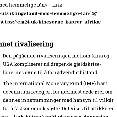
med hemmelige lån» – link:
og
-utviklingsland-med-hemmelige-lan/
https://em24.uk/kineserne-kaprer-afrika/
nnet rivalisering
Den pågående rivaliseringen mellom Kina og
USA kompliserer nå drepende gjeldskrise-
lånernes evne til å få nødvendig bistand.
The International Monetary Fund (IMF) har i
decennium redegjort for nærmest døde ører om
dennes innstramminger med hensyn til vilkår
for å få økonomisk støtte. Det vises til artikkelen
en» – link:
https://em24.uk/verste-depresjon-