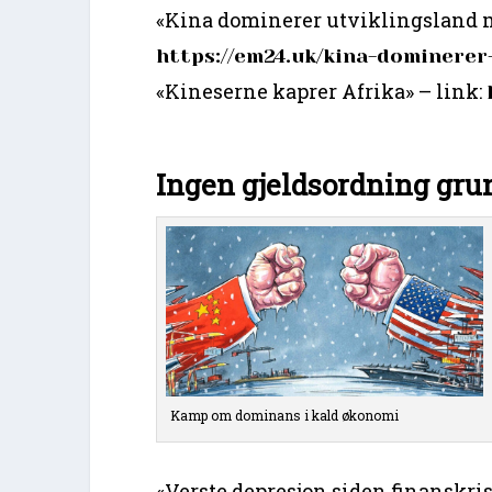
«Kina dominerer utviklingsland 
https://em24.uk/kina-dominerer
«Kineserne kaprer Afrika» – link:
Ingen gjeldsordning gru
Kamp om dominans i kald økonomi
«Verste depresjon siden finanskris