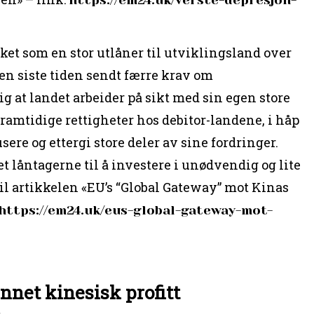
kket som en stor utlåner til utviklingsland over
en siste tiden sendt færre krav om
lig at landet arbeider på sikt med sin egen store
framtidige rettigheter hos debitor-landene, i håp
sere og ettergi store deler av sine fordringer.
et låntagerne til å investere i unødvendig og lite
 til artikkelen «EU’s “Global Gateway” mot Kinas
https://em24.uk/eus-global-gateway-mot-
nnet kinesisk profitt