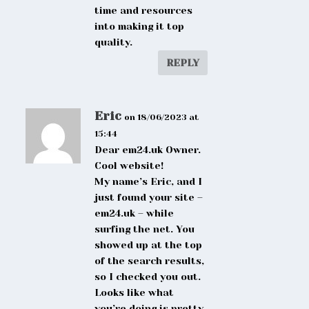
time and resources
into making it top
quality.
REPLY
Eric
on 18/06/2023 at
15:44
Dear em24.uk Owner.
Cool website!
My name’s Eric, and I
just found your site –
em24.uk – while
surfing the net. You
showed up at the top
of the search results,
so I checked you out.
Looks like what
you’re doing is pretty