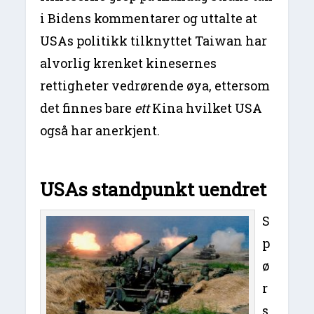
i Bidens kommentarer og uttalte at
USAs politikk tilknyttet Taiwan har
alvorlig krenket kinesernes
rettigheter vedrørende øya, ettersom
det finnes bare
ett
Kina hvilket USA
også har anerkjent.
USAs standpunkt uendret
S
p
ø
r
s