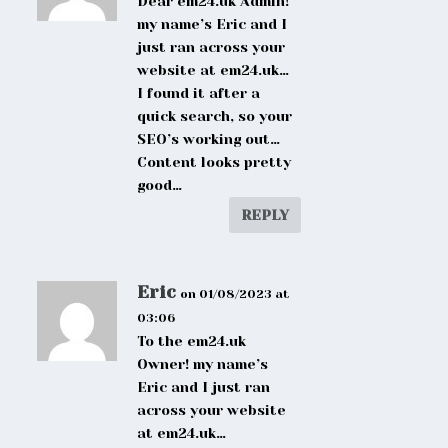
Dear em24.uk Admin!
my name’s Eric and I
just ran across your
website at em24.uk…
I found it after a
quick search, so your
SEO’s working out…
Content looks pretty
good…
REPLY
Eric
on 01/08/2023 at
03:06
To the em24.uk
Owner! my name’s
Eric and I just ran
across your website
at em24.uk…