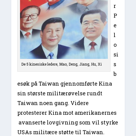
r
P
e
l
o
si
s
De 5 kinesiske ledere, Mao, Deng, Jiang, Hu, Xi
b
esøk på Taiwan gjennomførte Kina
sin største militærøvelse rundt
Taiwan noen gang. Videre
protesterer Kina mot amerikanernes
avanserte lovgivning som vil styrke
USAs militære støtte til Taiwan.