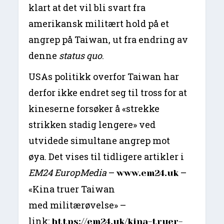
klart at det vil bli svart fra
amerikansk militært hold på et
angrep på Taiwan, ut fra endring av
denne
status quo
.
USAs politikk overfor Taiwan har
derfor ikke endret seg til tross for at
kineserne forsøker å «strekke
strikken stadig lengere» ved
utvidede simultane angrep mot
øya. Det vises til tidligere artikler i
EM24 EuropMedia
–
–
www.em24.uk
«Kina truer Taiwan
med militærøvelse» –
link:
https://em24.uk/kina-truer-