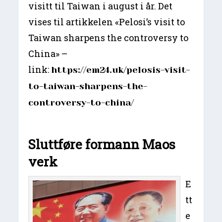
visitt til Taiwan i august i år. Det
vises til artikkelen «Pelosi’s visit to
Taiwan sharpens the controversy to
China» –
link:
https://em24.uk/pelosis-visit-
to-taiwan-sharpens-the-
controversy-to-china/
Sluttføre formann Maos
verk
E
tt
e