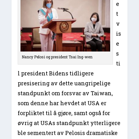
e
t
v
is
e
s
Nancy Pelosi og president Tsai Ing-wen
ti
l president Bidens tidligere
presisering av dette uangripelige
standpunkt om forsvar av Taiwan,
som denne har hevdet at USA er
forpliktet til å gjøre, samt også for
øvrig at USAs standpunkt ytterligere
ble sementert av Pelosis dramatiske