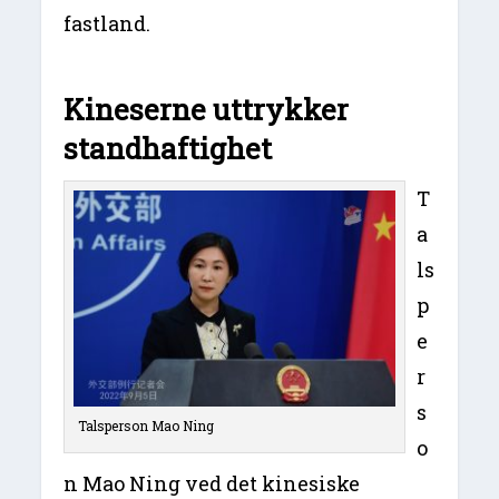
fastland.
Kineserne uttrykker
standhaftighet
T
a
ls
p
e
r
s
Talsperson Mao Ning
o
n Mao Ning ved det kinesiske