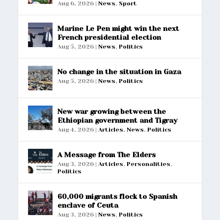
Aug 6, 2026
|
News
,
Sport
Marine Le Pen might win the next
French presidential election
Aug 5, 2026
|
News
,
Politics
No change in the situation in Gaza
Aug 5, 2026
|
News
,
Politics
New war growing between the
Ethiopian government and Tigray
Aug 4, 2026
|
Articles
,
News
,
Politics
A Message from The Elders
Aug 3, 2026
|
Articles
,
Personalities
,
Politics
60,000 migrants flock to Spanish
enclave of Ceuta
Aug 3, 2026
|
News
,
Politics