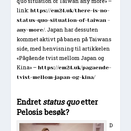
quo situation of Taiwan any more» –
link:
https://em24.uk/there-is-no-
status-quo-situation-of-taiwan -
. Japan har dessuten
any-more/
kommet aktivt på banen på Taiwans
side, med henvisning til artikkelen
«Pågående tvist mellom Japan og
Kina» –
https://em24.uk/pagaende-
tvist-mellom-japan-og-kina/
Endret
status
quo
etter
Pelosis
besøk?
D