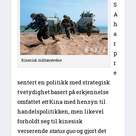
S
A
h
a
r
p
Kinesisk militærøvelse
r
e
sentert en politikk med strategisk
tvetydighet basert på erkjennelse
omfattet
ett
Kina med hensyn til
handelspolitikken, men likevel
forholdt seg til kinesisk
verserende
status quo
og gjort det