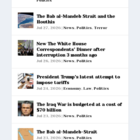
Politics
The Bab al-Mandeb Strait and the
Houthis
Jul 27, 2026
|
News
,
Politics
,
Terror
New The White House
Correspondents’ Dinner after
interruption 3 months ago
Jul 26, 2026
|
News
,
Politics
President Trump’s latest attempt to
impose tariffs
Jul 24, 2026
|
Economy
,
Law
,
Politics
The Iraq War is budgeted at a cost of
$70 billion
Jul 23, 2026
|
News
,
Politics
The Bab al-Mandeb-Strait
Jul 23, 2026
|
News
,
Politics