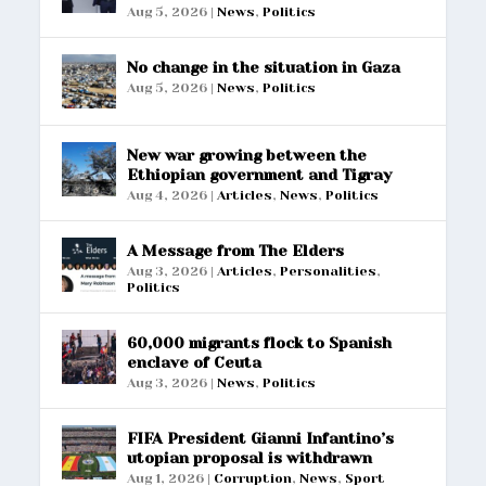
Aug 5, 2026
|
News
,
Politics
No change in the situation in Gaza
Aug 5, 2026
|
News
,
Politics
New war growing between the
Ethiopian government and Tigray
Aug 4, 2026
|
Articles
,
News
,
Politics
A Message from The Elders
Aug 3, 2026
|
Articles
,
Personalities
,
Politics
60,000 migrants flock to Spanish
enclave of Ceuta
Aug 3, 2026
|
News
,
Politics
FIFA President Gianni Infantino’s
utopian proposal is withdrawn
Aug 1, 2026
|
Corruption
,
News
,
Sport