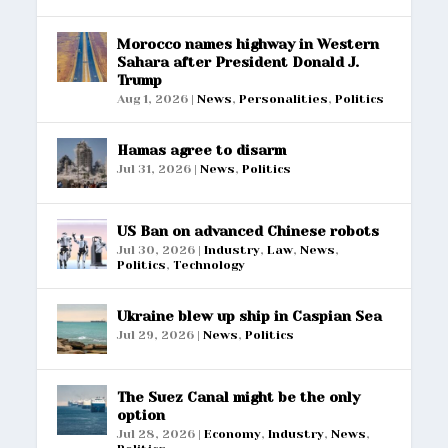
Morocco names highway in Western
Sahara after President Donald J.
Trump
Aug 1, 2026
|
News
,
Personalities
,
Politics
Hamas agree to disarm
Jul 31, 2026
|
News
,
Politics
US Ban on advanced Chinese robots
Jul 30, 2026
|
Industry
,
Law
,
News
,
Politics
,
Technology
Ukraine blew up ship in Caspian Sea
Jul 29, 2026
|
News
,
Politics
The Suez Canal might be the only
option
Jul 28, 2026
|
Economy
,
Industry
,
News
,