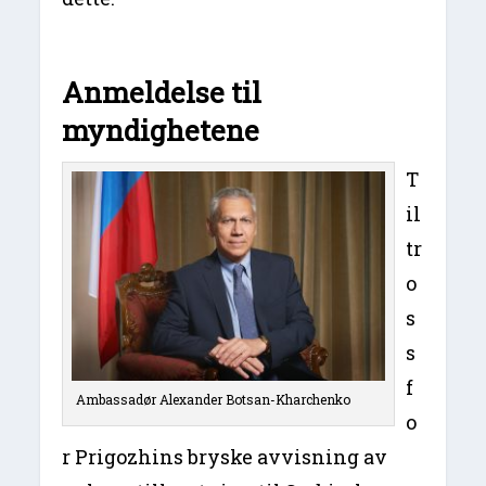
Anmeldelse til
myndighetene
T
il
tr
o
s
s
f
Ambassadør Alexander Botsan-Kharchenko
o
r Prigozhins bryske avvisning av