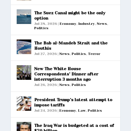
The Suez Canal might be the only
option
Jul 28, 2026
|
Economy
,
Industry
,
News
,
Politics
The Bab al-Mandeb Strait and the
Houthis
Jul 27, 2026
|
News
,
Politics
,
Terror
New The White House
Correspondents’ Dinner after
interruption 3 months ago
Jul 26, 2026
|
News
,
Politics
President Trump’s latest attempt to
impose tariffs
Jul 24, 2026
|
Economy
,
Law
,
Politics
The Iraq War is budgeted at a cost of
$70 billion