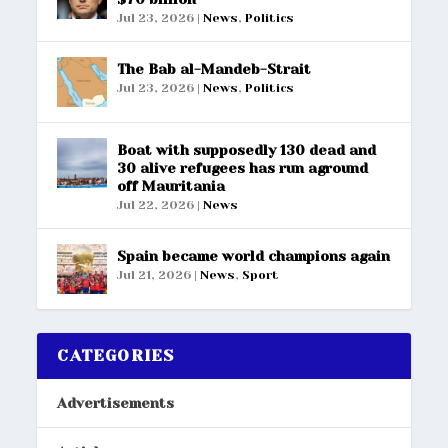
Jul 23, 2026
|
News
,
Politics
The Bab al-Mandeb-Strait
Jul 23, 2026
|
News
,
Politics
Boat with supposedly 130 dead and
30 alive refugees has run aground
off Mauritania
Jul 22, 2026
|
News
Spain became world champions again
Jul 21, 2026
|
News
,
Sport
CATEGORIES
Advertisements