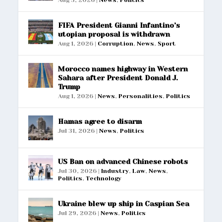
Aug 3, 2026
|
News
,
Politics
FIFA President Gianni Infantino’s
utopian proposal is withdrawn
Aug 1, 2026
|
Corruption
,
News
,
Sport
Morocco names highway in Western
Sahara after President Donald J.
Trump
Aug 1, 2026
|
News
,
Personalities
,
Politics
Hamas agree to disarm
Jul 31, 2026
|
News
,
Politics
US Ban on advanced Chinese robots
Jul 30, 2026
|
Industry
,
Law
,
News
,
Politics
,
Technology
Ukraine blew up ship in Caspian Sea
Jul 29, 2026
|
News
,
Politics