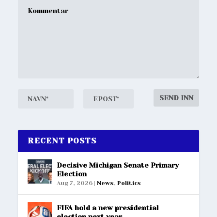
RECENT POSTS
Decisive Michigan Senate Primary
Election
Aug 7, 2026
|
News
,
Politics
FIFA hold a new presidential
election next year