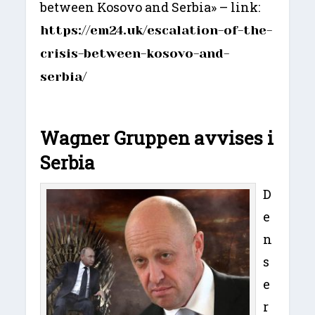
between Kosovo and Serbia» – link:
https://em24.uk/escalation-of-the-
crisis-between-kosovo-and-
serbia/
Wagner Gruppen avvises i
Serbia
D
e
n
s
e
r