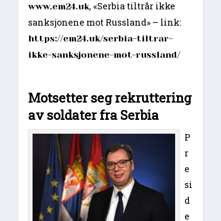
,
«Serbia tiltrår ikke
www.em24.uk
sanksjonene mot Russland» – link:
https://em24.uk/serbia-tiltrar-
ikke-sanksjonene-mot-russland/
Motsetter seg rekruttering
av soldater fra Serbia
P
r
e
si
d
e