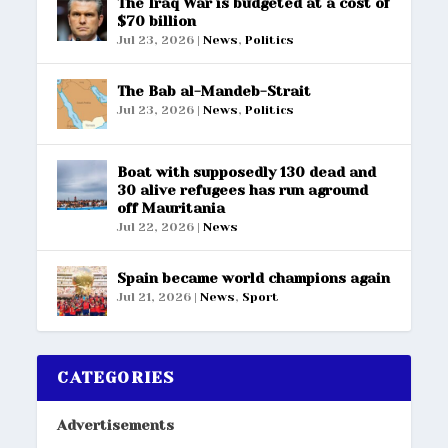
The Iraq War is budgeted at a cost of
$70 billion
Jul 23, 2026
|
News
,
Politics
The Bab al-Mandeb-Strait
Jul 23, 2026
|
News
,
Politics
Boat with supposedly 130 dead and
30 alive refugees has run aground
off Mauritania
Jul 22, 2026
|
News
Spain became world champions again
Jul 21, 2026
|
News
,
Sport
CATEGORIES
Advertisements