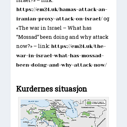
https://em24.uk/hamas-attack-an-
og
iranian-proxy-attack-on-israel/
«The war in Israel – What has
“Mossad” been doing and why attack
now?» – link:
https://em24.uk/the-
war-in-israel-what-has-mossad-
been-doing-and-why-attack-now/
Kurdernes situasjon