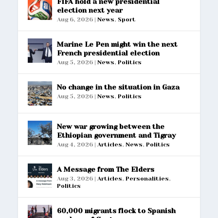
FIFA hold a new presidential
election next year
Aug 6, 2026
|
News
,
Sport
Marine Le Pen might win the next
French presidential election
Aug 5, 2026
|
News
,
Politics
No change in the situation in Gaza
Aug 5, 2026
|
News
,
Politics
New war growing between the
Ethiopian government and Tigray
Aug 4, 2026
|
Articles
,
News
,
Politics
A Message from The Elders
Aug 3, 2026
|
Articles
,
Personalities
,
Politics
60,000 migrants flock to Spanish