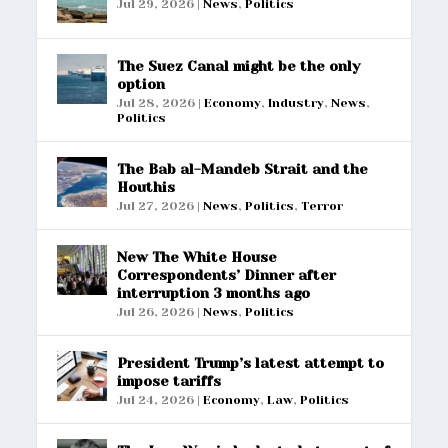
Jul 29, 2026
|
News
,
Politics
The Suez Canal might be the only
option
Jul 28, 2026
|
Economy
,
Industry
,
News
,
Politics
The Bab al-Mandeb Strait and the
Houthis
Jul 27, 2026
|
News
,
Politics
,
Terror
New The White House
Correspondents’ Dinner after
interruption 3 months ago
Jul 26, 2026
|
News
,
Politics
President Trump’s latest attempt to
impose tariffs
Jul 24, 2026
|
Economy
,
Law
,
Politics