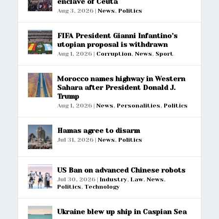
enclave of Ceuta
Aug 3, 2026
|
News
,
Politics
FIFA President Gianni Infantino’s
utopian proposal is withdrawn
Aug 1, 2026
|
Corruption
,
News
,
Sport
Morocco names highway in Western
Sahara after President Donald J.
Trump
Aug 1, 2026
|
News
,
Personalities
,
Politics
Hamas agree to disarm
Jul 31, 2026
|
News
,
Politics
US Ban on advanced Chinese robots
Jul 30, 2026
|
Industry
,
Law
,
News
,
Politics
,
Technology
Ukraine blew up ship in Caspian Sea