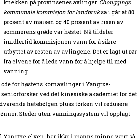
knekken på provinsenes avlinger.
Chongqings
kommunale kommisjon for landbruk
sa i går at 80
prosent av maisen og 40 prosent av risen av
sommerens grøde var høstet. Nå tildeler
imidlertid kommisjonen vann for å sikre
utbyttet av resten av avlingene. Det er lagt ut rør
fra elvene for å lede vann for å hjelpe til med
vanning.
iode for høstens kornavlinger i Yangtze-
 seniorforsker ved det kinesiske akademiet for det
edvarende hetebølgen pluss tørken vil redusere
bønner. Steder uten vanningssystem vil opplagt
til Yangtze-elven, har ikke i manns minne vært så