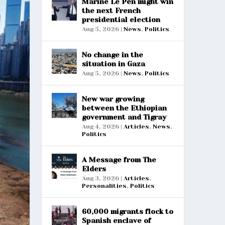
Marine Le Pen might win
the next French
presidential election
Aug 5, 2026
|
News
,
Politics
No change in the
situation in Gaza
Aug 5, 2026
|
News
,
Politics
New war growing
between the Ethiopian
government and Tigray
Aug 4, 2026
|
Articles
,
News
,
Politics
A Message from The
Elders
Aug 3, 2026
|
Articles
,
Personalities
,
Politics
60,000 migrants flock to
Spanish enclave of