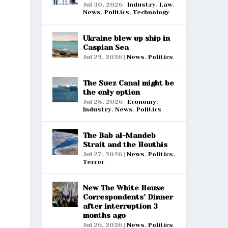
Jul 30, 2026
|
Industry
,
Law
,
News
,
Politics
,
Technology
Ukraine blew up ship in
Caspian Sea
Jul 29, 2026
|
News
,
Politics
The Suez Canal might be
the only option
Jul 28, 2026
|
Economy
,
Industry
,
News
,
Politics
The Bab al-Mandeb
Strait and the Houthis
Jul 27, 2026
|
News
,
Politics
,
Terror
New The White House
Correspondents’ Dinner
after interruption 3
months ago
Jul 26, 2026
|
News
,
Politics