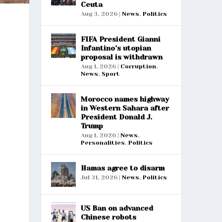
Ceuta
Aug 3, 2026
|
News
,
Politics
FIFA President Gianni
Infantino’s utopian
proposal is withdrawn
Aug 1, 2026
|
Corruption
,
News
,
Sport
Morocco names highway
in Western Sahara after
President Donald J.
Trump
Aug 1, 2026
|
News
,
Personalities
,
Politics
Hamas agree to disarm
Jul 31, 2026
|
News
,
Politics
US Ban on advanced
Chinese robots