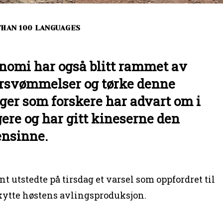
THAN 100 LANGUAGES
onomi har også blitt rammet av
ersvømmelser og tørke denne
er som forskere har advart om i
gere og har gitt kineserne den
nsinne.
 utstedte på tirsdag et varsel som oppfordret til
kytte høstens avlingsproduksjon.