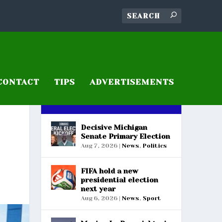
CONTACT
TIPS
ADVERTISEMENTS
RECENT POSTS
Decisive Michigan
Senate Primary Election
Aug 7, 2026
|
News
,
Politics
FIFA hold a new
presidential election
next year
Aug 6, 2026
|
News
,
Sport