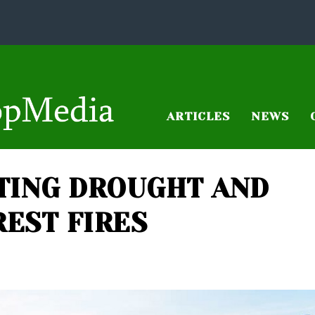
ARTICLES
NEWS
TING DROUGHT AND
REST FIRES