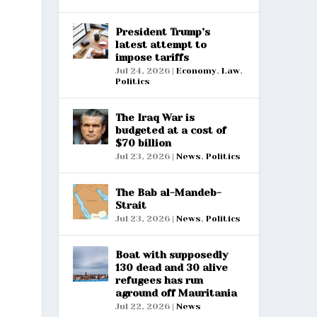
President Trump’s
latest attempt to
impose tariffs
Jul 24, 2026
|
Economy
,
Law
,
Politics
The Iraq War is
budgeted at a cost of
$70 billion
Jul 23, 2026
|
News
,
Politics
The Bab al-Mandeb-
Strait
Jul 23, 2026
|
News
,
Politics
Boat with supposedly
130 dead and 30 alive
refugees has run
aground off Mauritania
Jul 22, 2026
|
News