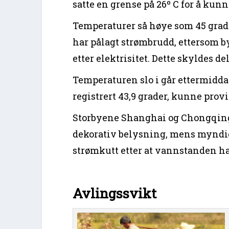
satte en grense på 26º C for å kun
Temperaturer så høye som 45 grader
har pålagt strømbrudd, ettersom by
etter elektrisitet. Dette skyldes d
Temperaturen slo i går ettermidda
registrert 43,9 grader, kunne pro
Storbyene Shanghai og Chongqing
dekorativ belysning, mens myndig
strømkutt etter at vannstanden har
Avlingssvikt