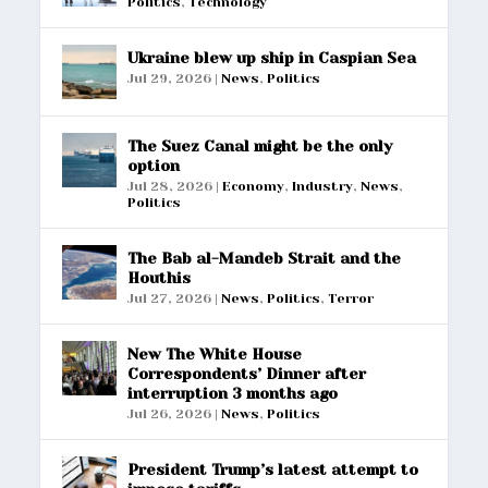
Politics
,
Technology
Ukraine blew up ship in Caspian Sea
Jul 29, 2026
|
News
,
Politics
The Suez Canal might be the only
option
Jul 28, 2026
|
Economy
,
Industry
,
News
,
Politics
The Bab al-Mandeb Strait and the
Houthis
Jul 27, 2026
|
News
,
Politics
,
Terror
New The White House
Correspondents’ Dinner after
interruption 3 months ago
Jul 26, 2026
|
News
,
Politics
President Trump’s latest attempt to