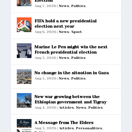
Election
Aug 7, 2026
|
News
,
Politics
FIFA hold a new presidential
election next year
Aug 6, 2026
|
News
,
Sport
Marine Le Pen might win the next
French presidential election
Aug 5, 2026
|
News
,
Politics
No change in the situation in Gaza
Aug 5, 2026
|
News
,
Politics
New war growing between the
Ethiopian government and Tigray
Aug 4, 2026
|
Articles
,
News
,
Politics
A Message from The Elders
Aug 3, 2026
|
Articles
,
Personalities
,