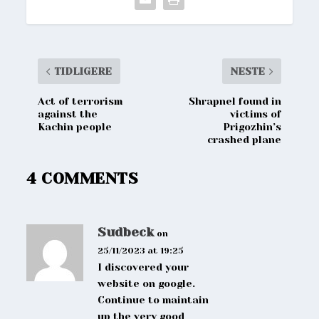
TIDLIGERE
NESTE
Act of terrorism
Shrapnel found in
against the
victims of
Kachin people
Prigozhin’s
crashed plane
4 COMMENTS
Sudbeck
on
25/11/2023 at 19:25
I discovered your
website on google.
Continue to maintain
up the very good