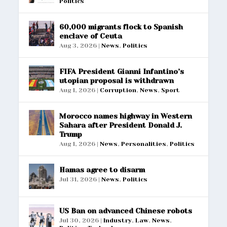
Politics
60,000 migrants flock to Spanish
enclave of Ceuta
Aug 3, 2026
|
News
,
Politics
FIFA President Gianni Infantino’s
utopian proposal is withdrawn
Aug 1, 2026
|
Corruption
,
News
,
Sport
Morocco names highway in Western
Sahara after President Donald J.
Trump
Aug 1, 2026
|
News
,
Personalities
,
Politics
Hamas agree to disarm
Jul 31, 2026
|
News
,
Politics
US Ban on advanced Chinese robots
Jul 30, 2026
|
Industry
,
Law
,
News
,