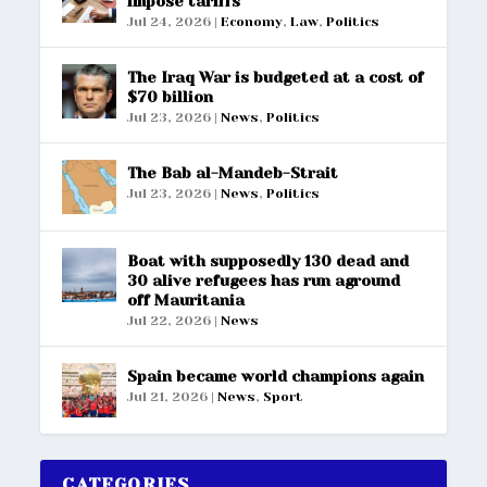
impose tariffs
Jul 24, 2026
|
Economy
,
Law
,
Politics
The Iraq War is budgeted at a cost of
$70 billion
Jul 23, 2026
|
News
,
Politics
The Bab al-Mandeb-Strait
Jul 23, 2026
|
News
,
Politics
Boat with supposedly 130 dead and
30 alive refugees has run aground
off Mauritania
Jul 22, 2026
|
News
Spain became world champions again
Jul 21, 2026
|
News
,
Sport
CATEGORIES