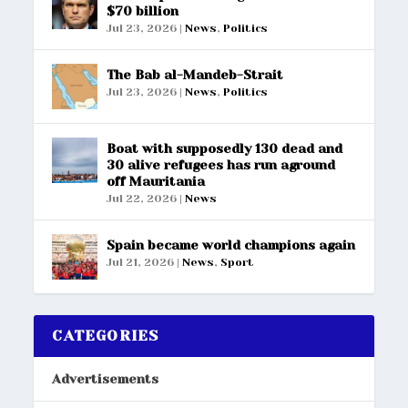
$70 billion
Jul 23, 2026
|
News
,
Politics
The Bab al-Mandeb-Strait
Jul 23, 2026
|
News
,
Politics
Boat with supposedly 130 dead and
30 alive refugees has run aground
off Mauritania
Jul 22, 2026
|
News
Spain became world champions again
Jul 21, 2026
|
News
,
Sport
CATEGORIES
Advertisements