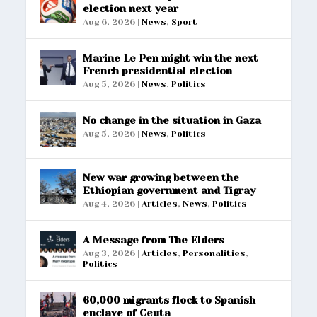
election next year
Aug 6, 2026
|
News
,
Sport
Marine Le Pen might win the next
French presidential election
Aug 5, 2026
|
News
,
Politics
No change in the situation in Gaza
Aug 5, 2026
|
News
,
Politics
New war growing between the
Ethiopian government and Tigray
Aug 4, 2026
|
Articles
,
News
,
Politics
A Message from The Elders
Aug 3, 2026
|
Articles
,
Personalities
,
Politics
60,000 migrants flock to Spanish
enclave of Ceuta