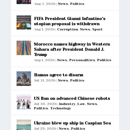
Aug 3, 2026
|
News
,
Politics
FIFA President Gianni Infantino’s
utopian proposal is withdrawn
Aug 1, 2026
|
Corruption
,
News
,
Sport
Morocco names highway in Western
Sahara after President Donald J.
Trump
Aug 1, 2026
|
News
,
Personalities
,
Politics
Hamas agree to disarm
Jul 31, 2026
|
News
,
Politics
US Ban on advanced Chinese robots
Jul 30, 2026
|
Industry
,
Law
,
News
,
Politics
,
Technology
Ukraine blew up ship in Caspian Sea
Jul 29, 2026
|
News
,
Politics