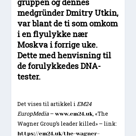
gruppen og dennes
medgründer Dmitry Utkin,
var blant de ti som omkom
i en flyulykke nær
Moskva i forrige uke.
Dette med henvisning til
de forulykkedes DNA-
tester.
Det vises til artikkel i
EM24
EuropMedia
–
, «The
www.em24.uk
Wagner Group’s leader killed» – link:
https://em24.uk/the-wagner-