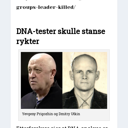
groups-leader-killed/
DNA-tester skulle stanse
rykter
Yevgeny Prigozhin og Dmitry Utkin