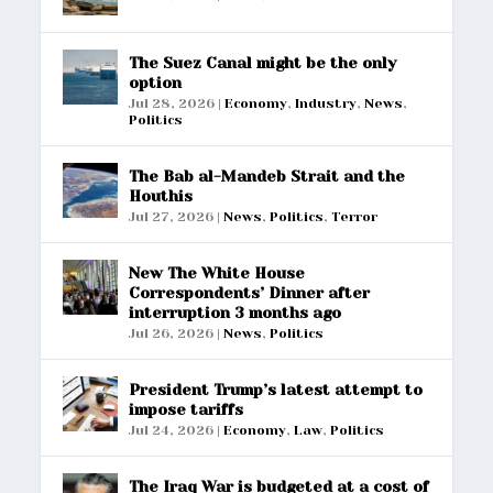
The Suez Canal might be the only
option
Jul 28, 2026
|
Economy
,
Industry
,
News
,
Politics
The Bab al-Mandeb Strait and the
Houthis
Jul 27, 2026
|
News
,
Politics
,
Terror
New The White House
Correspondents’ Dinner after
interruption 3 months ago
Jul 26, 2026
|
News
,
Politics
President Trump’s latest attempt to
impose tariffs
Jul 24, 2026
|
Economy
,
Law
,
Politics
The Iraq War is budgeted at a cost of