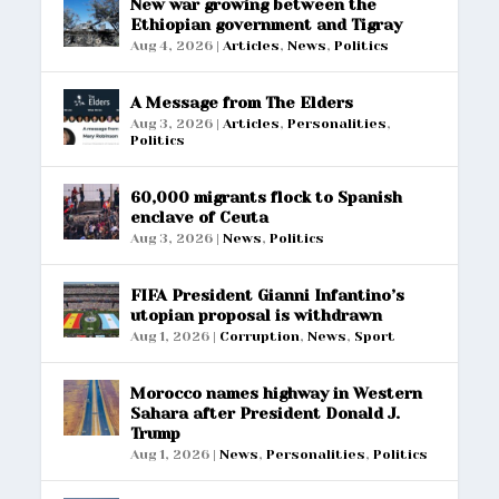
New war growing between the
Ethiopian government and Tigray
Aug 4, 2026
|
Articles
,
News
,
Politics
A Message from The Elders
Aug 3, 2026
|
Articles
,
Personalities
,
Politics
60,000 migrants flock to Spanish
enclave of Ceuta
Aug 3, 2026
|
News
,
Politics
FIFA President Gianni Infantino’s
utopian proposal is withdrawn
Aug 1, 2026
|
Corruption
,
News
,
Sport
Morocco names highway in Western
Sahara after President Donald J.
Trump
Aug 1, 2026
|
News
,
Personalities
,
Politics