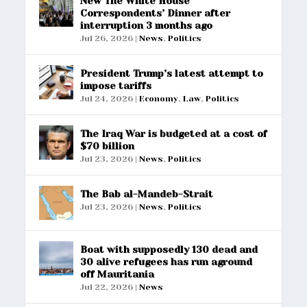
New The White House
Correspondents’ Dinner after
interruption 3 months ago
Jul 26, 2026
|
News
,
Politics
President Trump’s latest attempt to
impose tariffs
Jul 24, 2026
|
Economy
,
Law
,
Politics
The Iraq War is budgeted at a cost of
$70 billion
Jul 23, 2026
|
News
,
Politics
The Bab al-Mandeb-Strait
Jul 23, 2026
|
News
,
Politics
Boat with supposedly 130 dead and
30 alive refugees has run aground
off Mauritania
Jul 22, 2026
|
News