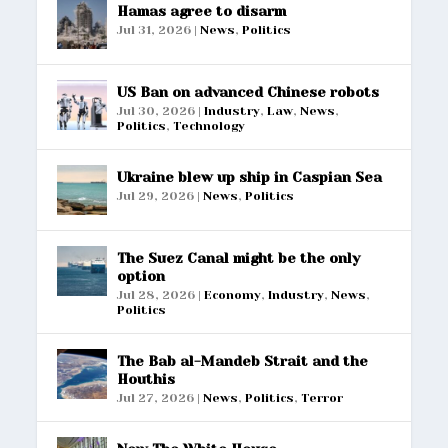
Hamas agree to disarm
Jul 31, 2026
|
News
,
Politics
US Ban on advanced Chinese robots
Jul 30, 2026
|
Industry
,
Law
,
News
,
Politics
,
Technology
Ukraine blew up ship in Caspian Sea
Jul 29, 2026
|
News
,
Politics
The Suez Canal might be the only
option
Jul 28, 2026
|
Economy
,
Industry
,
News
,
Politics
The Bab al-Mandeb Strait and the
Houthis
Jul 27, 2026
|
News
,
Politics
,
Terror