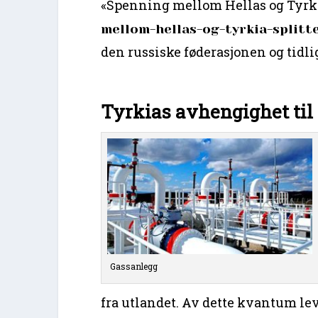
«Spenning mellom Hellas og Tyrkia
mellom-hellas-og-tyrkia-splitt
den russiske føderasjonen og tidlig
Tyrkias avhengighet til
Gassanlegg
fra utlandet. Av dette kvantum le