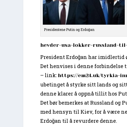
Presidentene Putin og Erdoğan
hevder-usa-lokker-russland-til-
President Erdoğan har imidlertid
Det henvises i denne forbindelse 
– link:
https://em24.uk/tyrkia-i
ubetinget å styrke sitt lands og s
denne klarer å oppnå tillit hos P
Det bør bemerkes at Russland og Pu
med hensyn til Kiev, for å være ne
Erdoğan til å revurdere denne.