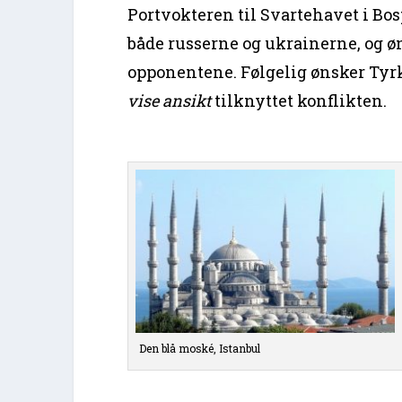
Portvokteren til Svartehavet i Bo
både russerne og ukrainerne, og øn
opponentene. Følgelig ønsker Tyrki
vise ansikt
tilknyttet konflikten.
Den blå moské, Istanbul