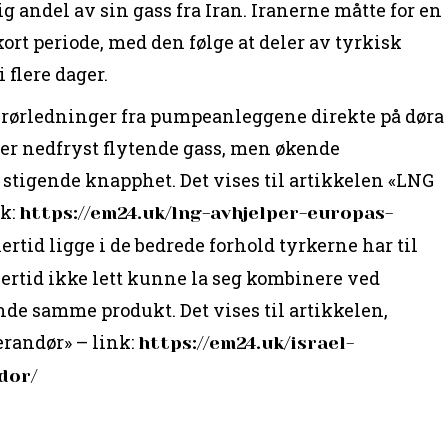
g andel av sin gass fra Iran. Iranerne måtte for en
kort periode, med den følge at deler av tyrkisk
 flere dager.
 i rørledninger fra pumpeanleggene direkte på døra
 er nedfryst flytende gass, men økende
g stigende knapphet. Det vises til artikkelen «LNG
nk:
https://em24.uk/lng-avhjelper-europas-
ertid ligge i de bedrede forhold tyrkerne har til
lertid ikke lett kunne la seg kombinere ved
nde samme produkt. Det vises til artikkelen,
erandør» – link:
https://em24.uk/israel-
dor/