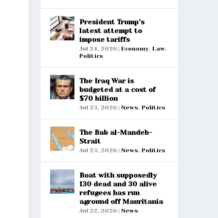
President Trump’s
latest attempt to
impose tariffs
Jul 24, 2026
|
Economy
,
Law
,
Politics
The Iraq War is
budgeted at a cost of
$70 billion
Jul 23, 2026
|
News
,
Politics
The Bab al-Mandeb-
Strait
Jul 23, 2026
|
News
,
Politics
Boat with supposedly
130 dead and 30 alive
refugees has run
aground off Mauritania
Jul 22, 2026
|
News