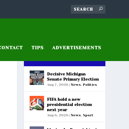
CONTACT
TIPS
ADVERTISEMENTS
RECENT POSTS
Decisive Michigan
Senate Primary Election
Aug 7, 2026
|
News
,
Politics
FIFA hold a new
presidential election
next year
Aug 6, 2026
|
News
,
Sport