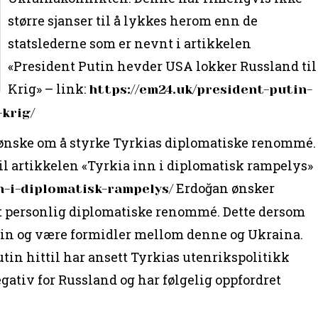
større sjanser til å lykkes herom enn de
statslederne som er nevnt i artikkelen
«President Putin hevder USA lokker Russland til
Krig» – link:
https://em24.uk/president-putin-
krig/
 ønske om å styrke Tyrkias diplomatiske renommé.
til artikkelen «Tyrkia inn i diplomatisk rampelys»
Erdoğan ønsker
nn-i-diplomatisk-rampelys/
itt personlig diplomatiske renommé. Dette dersom
utin og være formidler mellom denne og Ukraina.
tin hittil har ansett Tyrkias utenrikspolitikk
gativ for Russland og har følgelig oppfordret