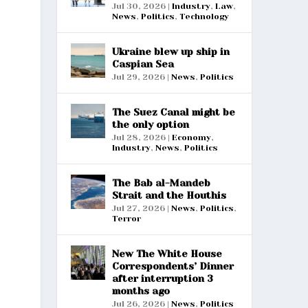
Jul 30, 2026
|
Industry
,
Law
,
News
,
Politics
,
Technology
Ukraine blew up ship in
Caspian Sea
Jul 29, 2026
|
News
,
Politics
The Suez Canal might be
the only option
Jul 28, 2026
|
Economy
,
Industry
,
News
,
Politics
The Bab al-Mandeb
Strait and the Houthis
Jul 27, 2026
|
News
,
Politics
,
Terror
New The White House
Correspondents’ Dinner
after interruption 3
months ago
Jul 26, 2026
|
News
,
Politics