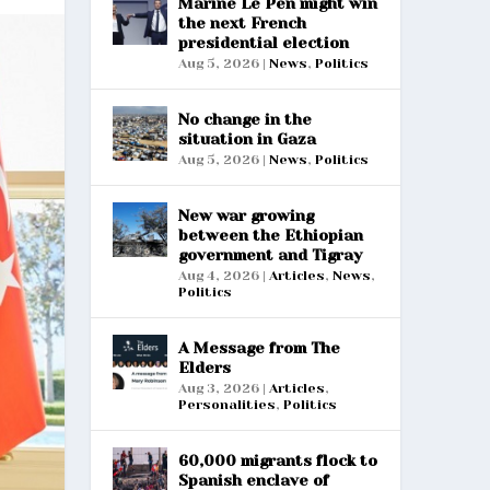
Marine Le Pen might win
the next French
presidential election
Aug 5, 2026
|
News
,
Politics
No change in the
situation in Gaza
Aug 5, 2026
|
News
,
Politics
New war growing
between the Ethiopian
government and Tigray
Aug 4, 2026
|
Articles
,
News
,
Politics
A Message from The
Elders
Aug 3, 2026
|
Articles
,
Personalities
,
Politics
60,000 migrants flock to
Spanish enclave of