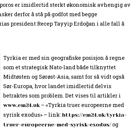
sporos er imidlertid sterkt økonomisk avhengig av
sker derfor å stå på godfot med begge
as president Recep Tayyip Erdoğan i alle fall å
Tyrkia er med sin geografiske posisjon å regne
som et strategisk Nato-land både tilknyttet
Midtøsten og Sørøst-Asia, samt for så vidt også
Sør-Europa, hvor landet imidlertid delvis
betraktes som problem. Det vises til artikler i
– «Tyrkia truer europeerne med
www.em24.uk
syrisk exodus» – link:
https://em24.uk/tyrkia-
og
truer-europeerne-med-syrisk-exodus/