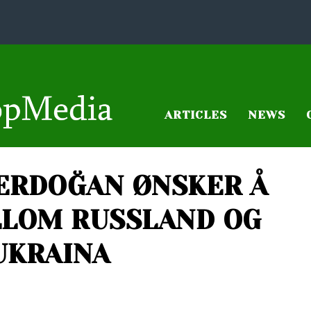
ARTICLES
NEWS
ERDOĞAN ØNSKER Å
LOM RUSSLAND OG
UKRAINA