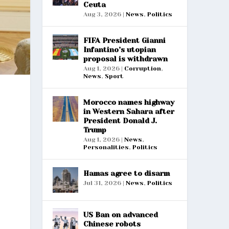
Ceuta
Aug 3, 2026
|
News
,
Politics
FIFA President Gianni
Infantino’s utopian
proposal is withdrawn
Aug 1, 2026
|
Corruption
,
News
,
Sport
Morocco names highway
in Western Sahara after
President Donald J.
Trump
Aug 1, 2026
|
News
,
Personalities
,
Politics
Hamas agree to disarm
Jul 31, 2026
|
News
,
Politics
US Ban on advanced
Chinese robots