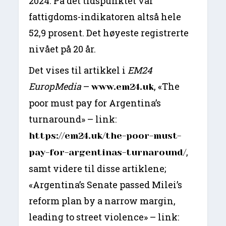
2024. På det tidspunktet var
fattigdoms-indikatoren altså hele
52,9 prosent. Det høyeste registrerte
nivået på 20 år.
Det vises til artikkel i
EM24
EuropMedia
–
, «The
www.em24.uk
poor must pay for Argentina’s
turnaround» – link:
https://em24.uk/the-poor-must-
,
pay-for-argentinas-turnaround/
samt videre til disse artiklene;
«Argentina’s Senate passed Milei’s
reform plan by a narrow margin,
leading to street violence» – link: