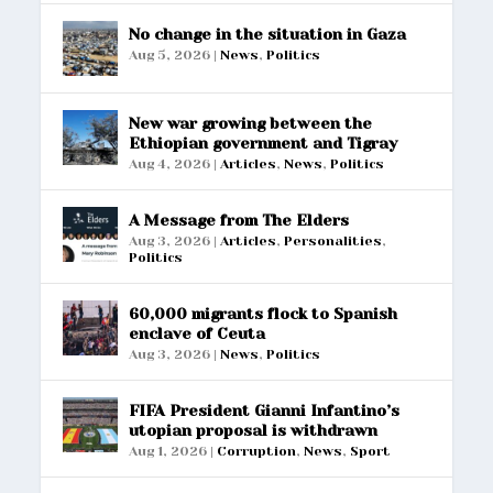
No change in the situation in Gaza
Aug 5, 2026
|
News
,
Politics
New war growing between the
Ethiopian government and Tigray
Aug 4, 2026
|
Articles
,
News
,
Politics
A Message from The Elders
Aug 3, 2026
|
Articles
,
Personalities
,
Politics
60,000 migrants flock to Spanish
enclave of Ceuta
Aug 3, 2026
|
News
,
Politics
FIFA President Gianni Infantino’s
utopian proposal is withdrawn
Aug 1, 2026
|
Corruption
,
News
,
Sport