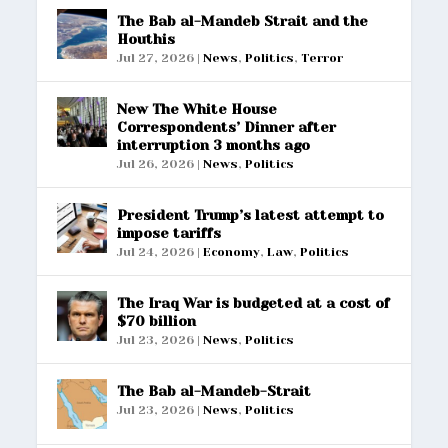
The Bab al-Mandeb Strait and the
Houthis
Jul 27, 2026
|
News
,
Politics
,
Terror
New The White House
Correspondents’ Dinner after
interruption 3 months ago
Jul 26, 2026
|
News
,
Politics
President Trump’s latest attempt to
impose tariffs
Jul 24, 2026
|
Economy
,
Law
,
Politics
The Iraq War is budgeted at a cost of
$70 billion
Jul 23, 2026
|
News
,
Politics
The Bab al-Mandeb-Strait
Jul 23, 2026
|
News
,
Politics