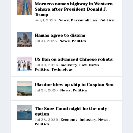
Morocco names highway in Western
Sahara after President Donald J.
Trump
Aug 1, 2026
|
News
,
Personalities
,
Politics
Hamas agree to disarm
Jul 31, 2026
|
News
,
Politics
US Ban on advanced Chinese robots
Jul 30, 2026
|
Industry
,
Law
,
News
,
Politics
,
Technology
Ukraine blew up ship in Caspian Sea
Jul 29, 2026
|
News
,
Politics
The Suez Canal might be the only
option
Jul 28, 2026
|
Economy
,
Industry
,
News
,
Politics