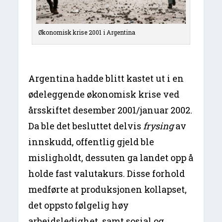
Økonomisk krise 2001 i Argentina
Argentina hadde blitt kastet ut i en
ødeleggende økonomisk krise ved
årsskiftet desember 2001/januar 2002.
Da ble det besluttet delvis
frysing
av
innskudd, offentlig gjeld ble
misligholdt, dessuten ga landet opp å
holde fast valutakurs. Disse forhold
medførte at produksjonen kollapset,
det oppsto følgelig høy
arbeidsledighet, samt sosial og