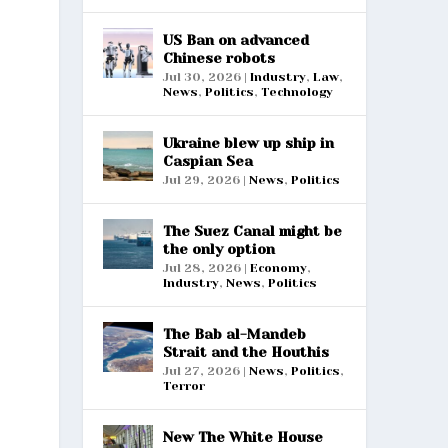
US Ban on advanced
Chinese robots
Jul 30, 2026
|
Industry
,
Law
,
News
,
Politics
,
Technology
Ukraine blew up ship in
Caspian Sea
Jul 29, 2026
|
News
,
Politics
The Suez Canal might be
the only option
Jul 28, 2026
|
Economy
,
Industry
,
News
,
Politics
The Bab al-Mandeb
Strait and the Houthis
Jul 27, 2026
|
News
,
Politics
,
Terror
New The White House