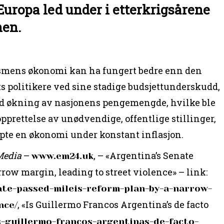
uropa led under i etterkrigsårene
nen.
mens økonomi kan ha fungert bedre enn den
s politikere ved sine stadige budsjettunderskudd,
 økning av nasjonens pengemengde, hvilke ble
pprettelse av unødvendige, offentlige stillinger,
apte en økonomi under konstant inflasjon.
Media
–
, – «Argentina’s Senate
www.em24.uk
rrow margin, leading to street violence» – link:
ate-passed-mileis-reform-plan-by-a-narrow-
, «Is Guillermo Francos Argentina’s de facto
nce/
is-guillermo-francos-argentinas-de-facto-