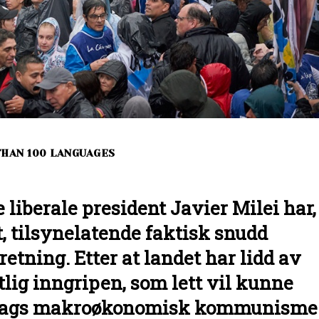
THAN 100 LANGUAGES
liberale president Javier Milei har,
et, tilsynelatende faktisk snudd
etning. Etter at landet har lidd av
lig inngripen, som lett vil kunne
dags makroøkonomisk kommunisme