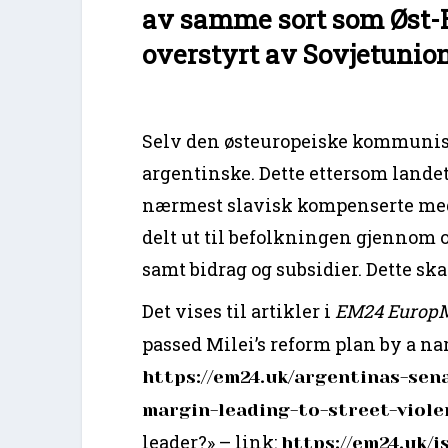
av samme sort som Øst-E
overstyrt av Sovjetunio
Selv den østeuropeiske kommunis
argentinske. Dette ettersom landet
nærmest slavisk kompenserte med
delt ut til befolkningen gjennom o
samt bidrag og subsidier. Dette sk
Det vises til artikler i
EM24 Europ
passed Milei’s reform plan by a na
https://em24.uk/argentinas-sen
margin-leading-to-street-viole
leader?» – link:
https://em24.uk/