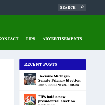
CONTACT
TIPS
ADVERTISEMENTS
RECENT POSTS
Decisive Michigan
Senate Primary Election
Aug 7, 2026
|
News
,
Politics
FIFA hold a new
presidential election