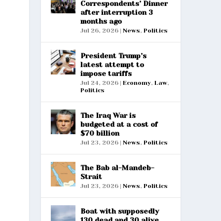
Correspondents’ Dinner
after interruption 3
months ago
Jul 26, 2026
|
News
,
Politics
President Trump’s
latest attempt to
impose tariffs
Jul 24, 2026
|
Economy
,
Law
,
Politics
The Iraq War is
budgeted at a cost of
$70 billion
Jul 23, 2026
|
News
,
Politics
The Bab al-Mandeb-
Strait
Jul 23, 2026
|
News
,
Politics
Boat with supposedly
130 dead and 30 alive