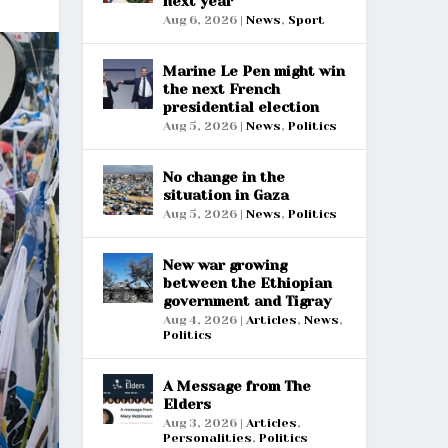
next year
Aug 6, 2026
|
News
,
Sport
Marine Le Pen might win
the next French
presidential election
Aug 5, 2026
|
News
,
Politics
No change in the
situation in Gaza
Aug 5, 2026
|
News
,
Politics
New war growing
between the Ethiopian
government and Tigray
Aug 4, 2026
|
Articles
,
News
,
Politics
A Message from The
Elders
Aug 3, 2026
|
Articles
,
Personalities
,
Politics