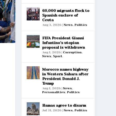
60,000 migrants flock to
Spanish enclave of
Ceuta
Aug 3, 2026
|
News
,
Politics
FIFA President Gianni
Infantino’s utopian
proposal is withdrawn
Aug 1, 2026
|
Corruption
,
News
,
Sport
Morocco names highway
in Western Sahara after
President Donald J.
Trump
Aug 1, 2026
|
News
,
Personalities
,
Politics
Hamas agree to disarm
Jul 31, 2026
|
News
,
Politics