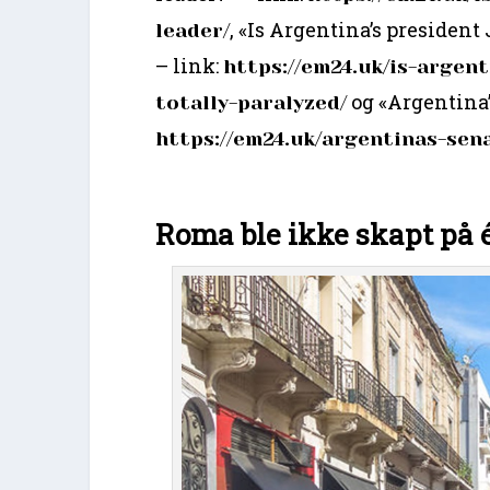
, «Is Argentina’s president
leader/
– link:
https://em24.uk/is-argen
og «Argentina’s
totally-paralyzed/
https://em24.uk/argentinas-sen
Roma ble ikke skapt på 