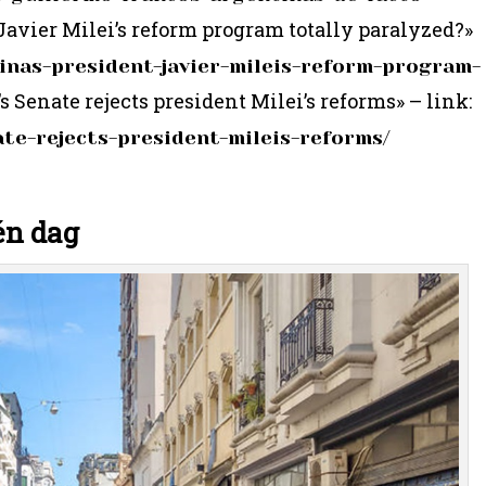
 Javier Milei’s reform program totally paralyzed?»
tinas-president-javier-mileis-reform-program-
 Senate rejects president Milei’s reforms» – link:
ate-rejects-president-mileis-reforms/
én dag