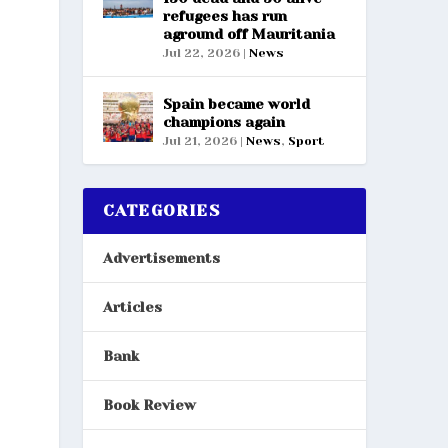
refugees has run
aground off Mauritania
Jul 22, 2026
|
News
Spain became world
champions again
Jul 21, 2026
|
News
,
Sport
CATEGORIES
Advertisements
Articles
Bank
Book Review