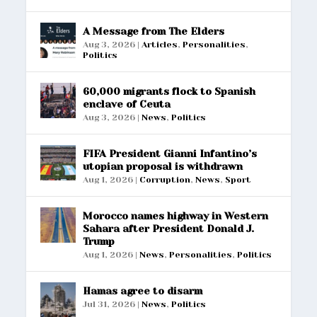
A Message from The Elders
Aug 3, 2026
|
Articles
,
Personalities
,
Politics
60,000 migrants flock to Spanish
enclave of Ceuta
Aug 3, 2026
|
News
,
Politics
FIFA President Gianni Infantino’s
utopian proposal is withdrawn
Aug 1, 2026
|
Corruption
,
News
,
Sport
Morocco names highway in Western
Sahara after President Donald J.
Trump
Aug 1, 2026
|
News
,
Personalities
,
Politics
Hamas agree to disarm
Jul 31, 2026
|
News
,
Politics