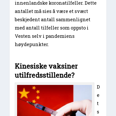
innenlandske koronatilfeller. Dette
antallet må sies å være et svært
beskjedent antall sammenlignet
med antall tilfeller som oppsto i
Vesten selv i pandemiens
høydepunkter.
Kinesiske vaksiner
utilfredsstillende?
D
e
t
s