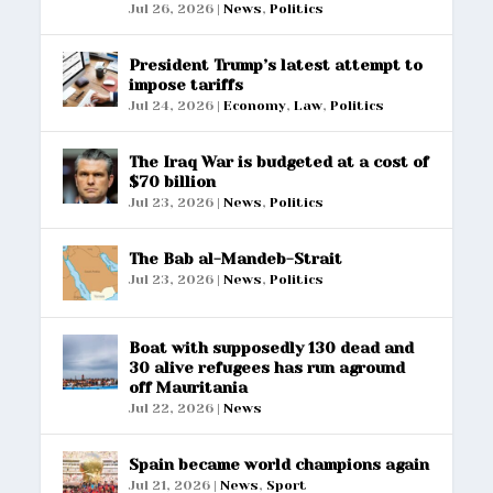
Jul 26, 2026
|
News
,
Politics
President Trump’s latest attempt to
impose tariffs
Jul 24, 2026
|
Economy
,
Law
,
Politics
The Iraq War is budgeted at a cost of
$70 billion
Jul 23, 2026
|
News
,
Politics
The Bab al-Mandeb-Strait
Jul 23, 2026
|
News
,
Politics
Boat with supposedly 130 dead and
30 alive refugees has run aground
off Mauritania
Jul 22, 2026
|
News
Spain became world champions again
Jul 21, 2026
|
News
,
Sport