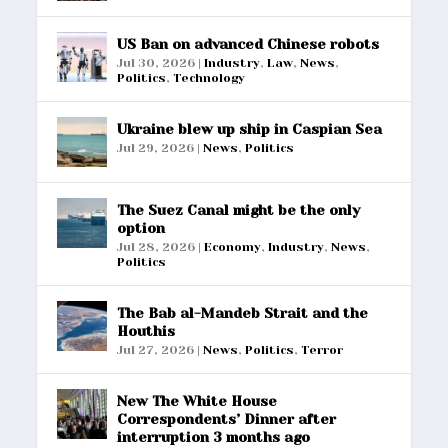
US Ban on advanced Chinese robots
Jul 30, 2026
|
Industry
,
Law
,
News
,
Politics
,
Technology
Ukraine blew up ship in Caspian Sea
Jul 29, 2026
|
News
,
Politics
The Suez Canal might be the only
option
Jul 28, 2026
|
Economy
,
Industry
,
News
,
Politics
The Bab al-Mandeb Strait and the
Houthis
Jul 27, 2026
|
News
,
Politics
,
Terror
New The White House
Correspondents’ Dinner after
interruption 3 months ago