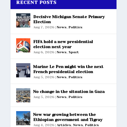
RECENT POSTS
Decisive Michigan Senate Primary
Election
Aug 7, 2026
|
News
,
Politics
FIFA hold a new presidential
election next year
Aug 6, 2026
|
News
,
Sport
Marine Le Pen might win the next
French presidential election
Aug 5, 2026
|
News
,
Politics
No change in the situation in Gaza
Aug 5, 2026
|
News
,
Politics
New war growing between the
Ethiopian government and Tigray
Aug 4, 2026
|
Articles
,
News
,
Politics