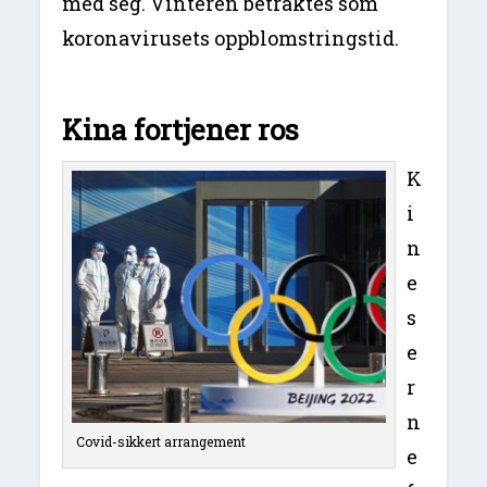
med seg. Vinteren betraktes som
koronavirusets oppblomstringstid.
Kina fortjener ros
K
i
n
e
s
e
r
n
Covid-sikkert arrangement
e