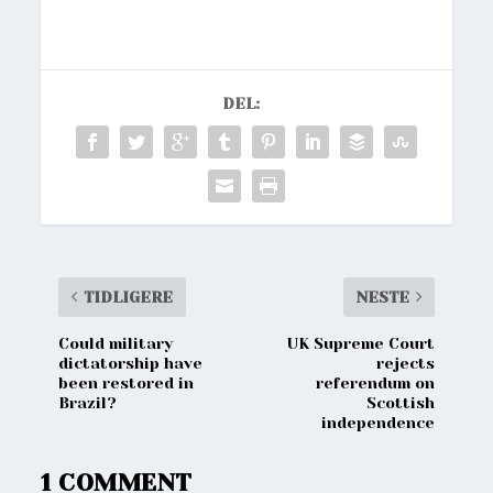
DEL:
TIDLIGERE
NESTE
Could military
UK Supreme Court
dictatorship have
rejects
been restored in
referendum on
Brazil?
Scottish
independence
1 COMMENT