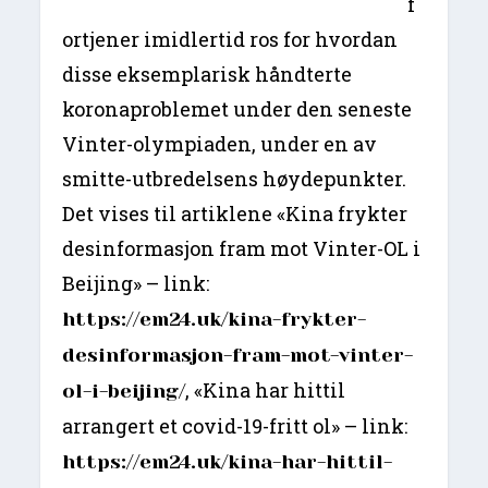
f
ortjener imidlertid ros for hvordan
disse eksemplarisk håndterte
koronaproblemet under den seneste
Vinter-olympiaden, under en av
smitte-utbredelsens høydepunkter.
Det vises til artiklene «Kina frykter
desinformasjon fram mot Vinter-OL i
Beijing» – link:
https://em24.uk/kina-frykter-
desinformasjon-fram-mot-vinter-
, «Kina har hittil
ol-i-beijing/
arrangert et covid-19-fritt ol» – link:
https://em24.uk/kina-har-hittil-