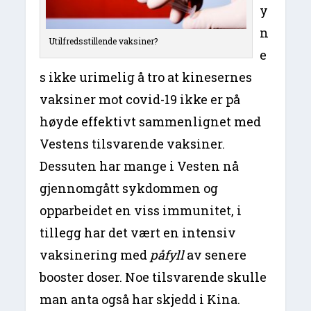
y
n
Utilfredsstillende vaksiner?
e
s ikke urimelig å tro at kinesernes
vaksiner mot covid-19 ikke er på
høyde effektivt sammenlignet med
Vestens tilsvarende vaksiner.
Dessuten har mange i Vesten nå
gjennomgått sykdommen og
opparbeidet en viss immunitet, i
tillegg har det vært en intensiv
vaksinering med
påfyll
av senere
booster doser. Noe tilsvarende skulle
man anta også har skjedd i Kina.