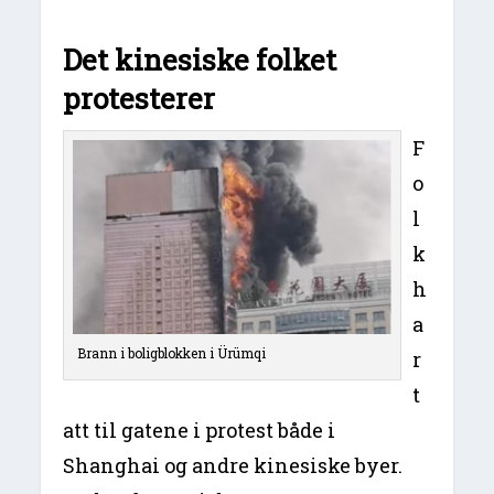
Det kinesiske folket
protesterer
F
o
l
k
h
a
Brann i boligblokken i Ürümqi
r
t
att til gatene i protest både i
Shanghai og andre kinesiske byer.