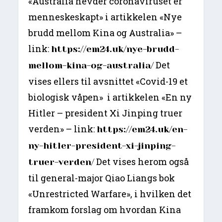
«Australia hevder coronaviruset er
menneskeskapt» i artikkelen «Nye
brudd mellom Kina og Australia» –
link:
https://em24.uk/nye-brudd-
Det
mellom-kina-og-australia/
vises ellers til avsnittet «Covid-19 et
biologisk våpen» i artikkelen «En ny
Hitler – president Xi Jinping truer
verden» – link:
https://em24.uk/en-
ny-hitler-president-xi-jinping-
Det vises herom også
truer-verden/
til general-major Qiao Liangs bok
«Unrestricted Warfare», i hvilken det
framkom forslag om hvordan Kina