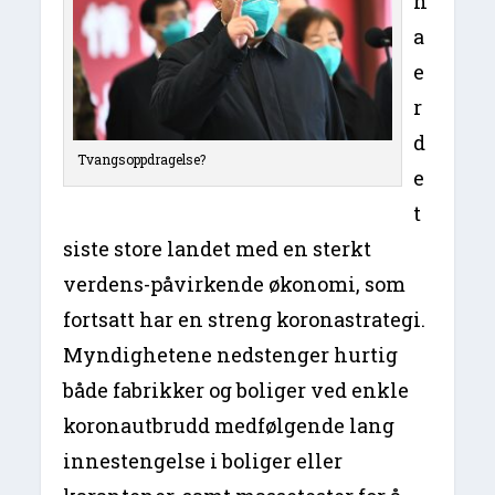
n
a
e
r
d
Tvangsoppdragelse?
e
t
siste store landet med en sterkt
verdens-påvirkende økonomi, som
fortsatt har en streng koronastrategi.
Myndighetene nedstenger hurtig
både fabrikker og boliger ved enkle
koronautbrudd medfølgende lang
innestengelse i boliger eller