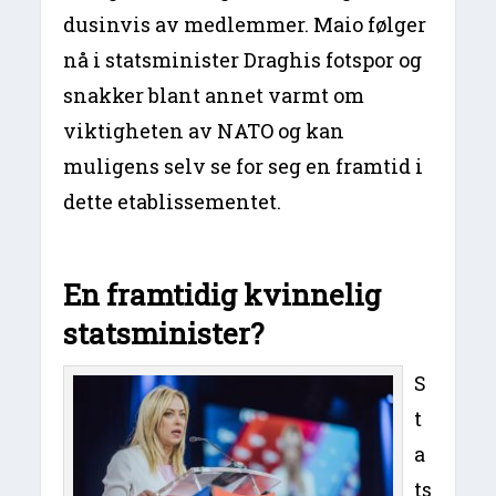
dusinvis av medlemmer. Maio følger
nå i statsminister Draghis fotspor og
snakker blant annet varmt om
viktigheten av NATO og kan
muligens selv se for seg en framtid i
dette etablissementet.
En framtidig kvinnelig
statsminister?
S
t
a
ts