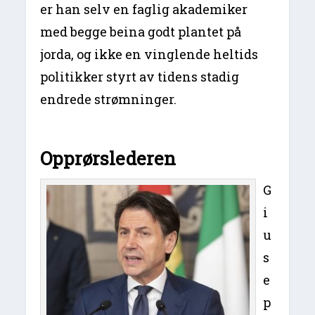
er han selv en faglig akademiker
med begge beina godt plantet på
jorda, og ikke en vinglende heltids
politikker styrt av tidens stadig
endrede strømninger.
Opprørslederen
G
i
u
s
e
p