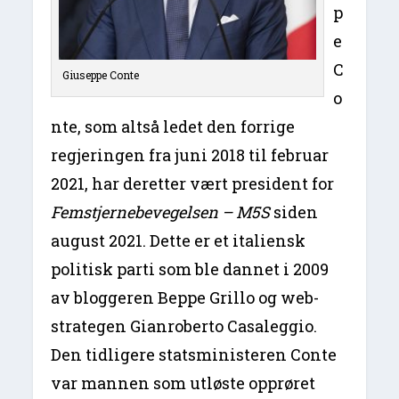
p
e
C
Giuseppe Conte
o
nte, som altså ledet den forrige
regjeringen fra juni 2018 til februar
2021, har deretter vært president for
Femstjernebevegelsen – M5S
siden
august 2021. Dette er et italiensk
politisk parti som ble dannet i 2009
av bloggeren Beppe Grillo og web-
strategen Gianroberto Casaleggio.
Den tidligere statsministeren Conte
var mannen som utløste opprøret