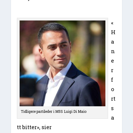
«
H
a
n
e
r
f
o
rt
s
Tidligere partileder i M5S Luigi Di Maio
a
tt bitter», sier