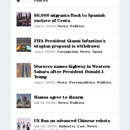
Politics
60,000 migrants flock to Spanish
enclave of Ceuta
Aug 3, 2026
|
News
,
Politics
FIFA President Gianni Infantino’s
utopian proposal is withdrawn
Aug 1, 2026
|
Corruption
,
News
,
Sport
Morocco names highway in Western
Sahara after President Donald J.
Trump
Aug 1, 2026
|
News
,
Personalities
,
Politics
Hamas agree to disarm
Jul 31, 2026
|
News
,
Politics
US Ban on advanced Chinese robots
Jul 30, 2026
|
Industry
,
Law
,
News
,