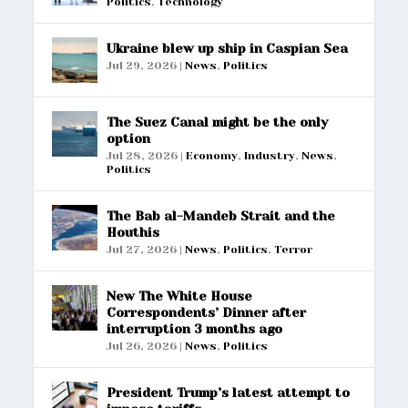
Politics
,
Technology
Ukraine blew up ship in Caspian Sea
Jul 29, 2026
|
News
,
Politics
The Suez Canal might be the only
option
Jul 28, 2026
|
Economy
,
Industry
,
News
,
Politics
The Bab al-Mandeb Strait and the
Houthis
Jul 27, 2026
|
News
,
Politics
,
Terror
New The White House
Correspondents’ Dinner after
interruption 3 months ago
Jul 26, 2026
|
News
,
Politics
President Trump’s latest attempt to