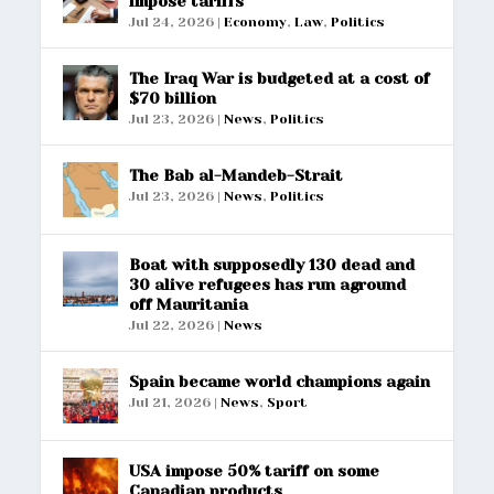
impose tariffs
Jul 24, 2026
|
Economy
,
Law
,
Politics
The Iraq War is budgeted at a cost of
$70 billion
Jul 23, 2026
|
News
,
Politics
The Bab al-Mandeb-Strait
Jul 23, 2026
|
News
,
Politics
Boat with supposedly 130 dead and
30 alive refugees has run aground
off Mauritania
Jul 22, 2026
|
News
Spain became world champions again
Jul 21, 2026
|
News
,
Sport
USA impose 50% tariff on some
Canadian products