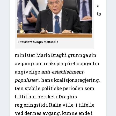
a
ts
President Sergio Mattarella
minister Mario Draghi grunnga sin
avgang som reaksjon på et opprør fra
angivelige
anti-establishment-
populister
i hans koalisjonsregjering.
Den stabile politiske perioden som
hittil har hersket i Draghis
regjeringstid i Italia ville, i tilfelle
ved dennes avgang, kunne ende i