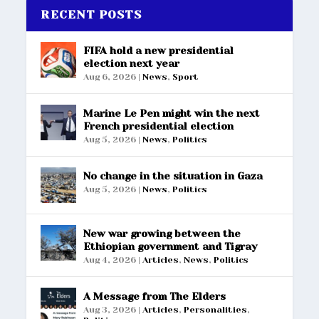
RECENT POSTS
FIFA hold a new presidential
election next year
Aug 6, 2026
|
News
,
Sport
Marine Le Pen might win the next
French presidential election
Aug 5, 2026
|
News
,
Politics
No change in the situation in Gaza
Aug 5, 2026
|
News
,
Politics
New war growing between the
Ethiopian government and Tigray
Aug 4, 2026
|
Articles
,
News
,
Politics
A Message from The Elders
Aug 3, 2026
|
Articles
,
Personalities
,