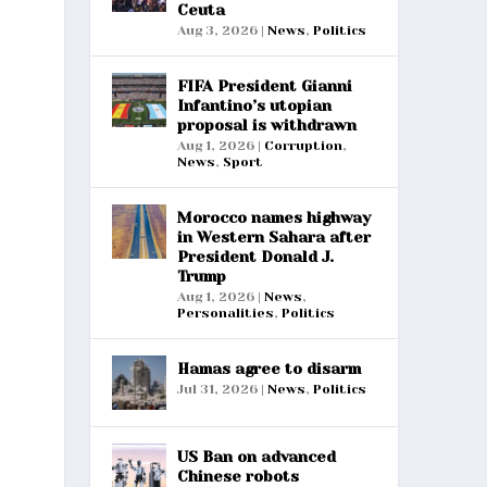
Ceuta
Aug 3, 2026
|
News
,
Politics
FIFA President Gianni
Infantino’s utopian
proposal is withdrawn
Aug 1, 2026
|
Corruption
,
News
,
Sport
Morocco names highway
in Western Sahara after
President Donald J.
Trump
Aug 1, 2026
|
News
,
Personalities
,
Politics
Hamas agree to disarm
Jul 31, 2026
|
News
,
Politics
US Ban on advanced
Chinese robots