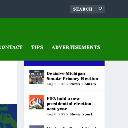
CONTACT
TIPS
ADVERTISEMENTS
RECENT POSTS
Decisive Michigan
Senate Primary Election
Aug 7, 2026
|
News
,
Politics
FIFA hold a new
presidential election
next year
Aug 6, 2026
|
News
,
Sport