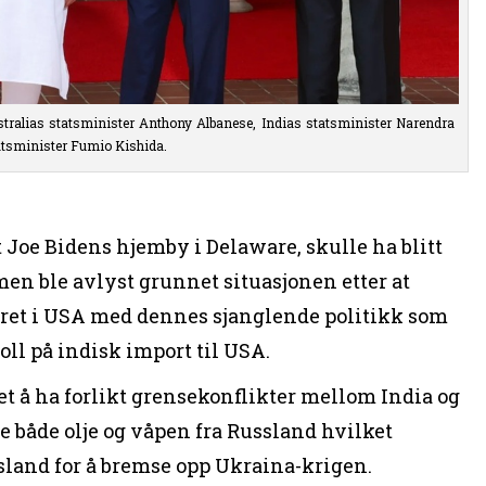
ralias statsminister Anthony Albanese, Indias statsminister Narendra
tatsminister Fumio Kishida.
t Joe Bidens hjemby i Delaware, skulle ha blitt
en ble avlyst grunnet situasjonen etter at
oret i USA med dennes sjanglende politikk som
toll på indisk import til USA.
et å ha forlikt grensekonflikter mellom India og
pte både olje og våpen fra Russland hvilket
land for å bremse opp Ukraina-krigen.