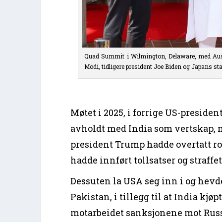
Quad Summit i Wilmington, Delaware, med Aust
Modi, tidligere president Joe Biden og Japans s
Møtet i 2025, i forrige US-presiden
avholdt med India som vertskap, m
president Trump hadde overtatt r
hadde innført tollsatser og straffe
Dessuten la USA seg inn i og hevd
Pakistan, i tillegg til at India kjø
motarbeidet sanksjonene mot Russ