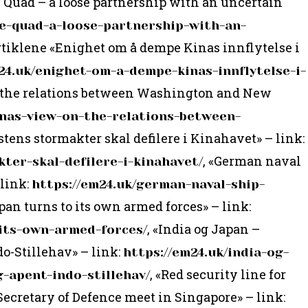
e Quad – a loose partnership with an uncertain
he-quad-a-loose-partnership-with-an-
artiklene «Enighet om å dempe Kinas innflytelse i
24.uk/enighet-om-a-dempe-kinas-innflytelse-i-
n the relations between Washington and New
inas-view-on-the-relations-between-
estens stormakter skal defilere i Kinahavet» – link:
, «German naval
ter-skal-defilere-i-kinahavet/
 link:
https://em24.uk/german-naval-ship-
apan turns to its own armed forces» – link:
, «India og Japan –
-its-own-armed-forces/
o-Stillehav» – link:
https://em24.uk/india-og-
, «Red security line for
-apent-indo-stillehav/
Secretary of Defence meet in Singapore» – link: