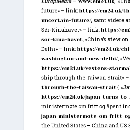
EuropMedia
–
, «Th
www.em24.uk
future» – link:
https://em24.uk/t
, samt videre 
uncertain-future/
Sør-Kinahavet» – link:
https://em
, «China’s view o
sor-kina-havet
Delhi» – link:
https://em24.uk/ch
, «V
washington-and-new-delhi/
https://em24.uk/vestens-stormak
ship through the Taiwan Strait» –
, «J
through-the-taiwan-strait/
https://em24.uk/japan-turns-to
ministermøte om fritt og åpent Ind
japan-ministermote-om-fritt-og
the United States – China and US 