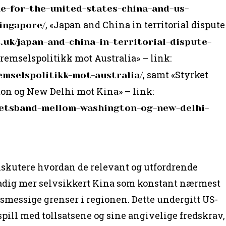
ne-for-the-united-states-china-and-us-
, «Japan and China in territorial dispute
ingapore/
4.uk/japan-and-china-in-territorial-dispute-
remselspolitikk mot Australia» – link:
, samt «Styrket
emselspolitikk-mot-australia/
n og New Delhi mot Kina» – link:
rhetsband-mellom-washington-og-new-delhi-
iskutere hvordan de relevant og utfordrende
stadig mer selvsikkert Kina som konstant nærmest
tsmessige grenser i regionen. Dette undergitt US-
pill med tollsatsene og sine angivelige fredskrav,