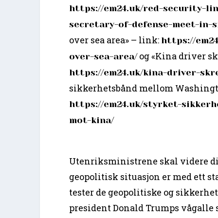
https://em24.uk/red-security-li
secretary-of-defense-meet-in-s
over sea area» – link:
https://em2
og «Kina driver sk
over-sea-area/
https://em24.uk/kina-driver-skr
sikkerhetsbånd mellom Washingto
https://em24.uk/styrket-sikke
mot-kina/
Utenriksministrene skal videre d
geopolitisk situasjon er med ett 
tester de geopolitiske og sikkerhe
president Donald Trumps vågalle s