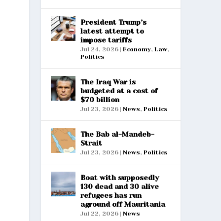
President Trump’s
latest attempt to
impose tariffs
Jul 24, 2026
|
Economy
,
Law
,
Politics
The Iraq War is
budgeted at a cost of
$70 billion
Jul 23, 2026
|
News
,
Politics
The Bab al-Mandeb-
Strait
Jul 23, 2026
|
News
,
Politics
Boat with supposedly
130 dead and 30 alive
refugees has run
aground off Mauritania
Jul 22, 2026
|
News