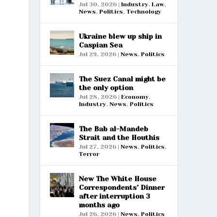
Jul 30, 2026
|
Industry
,
Law
,
News
,
Politics
,
Technology
Ukraine blew up ship in
Caspian Sea
Jul 29, 2026
|
News
,
Politics
The Suez Canal might be
the only option
Jul 28, 2026
|
Economy
,
Industry
,
News
,
Politics
The Bab al-Mandeb
Strait and the Houthis
Jul 27, 2026
|
News
,
Politics
,
Terror
New The White House
Correspondents’ Dinner
after interruption 3
months ago
Jul 26, 2026
|
News
,
Politics