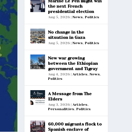
Marine Le Pen might win
the next French
presidential election
Aug 5, 2026
|
News
,
Politics
No change in the
situation in Gaza
Aug 5, 2026
|
News
,
Politics
New war growing
between the Ethiopian
government and Tigray
Aug 4, 2026
|
Articles
,
News
,
Politics
A Message from The
Elders
Aug 3, 2026
|
Articles
,
Personalities
,
Politics
60,000 migrants flock to
Spanish enclave of